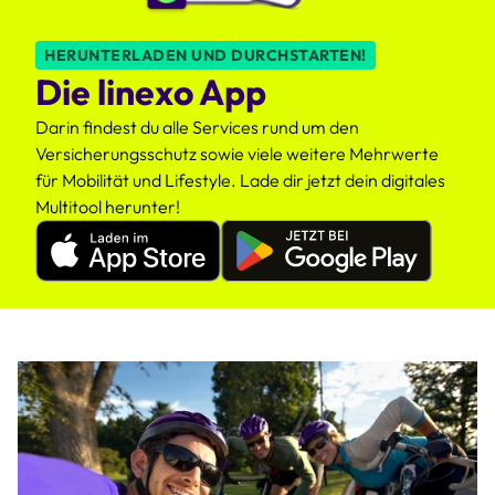
HERUNTERLADEN UND DURCHSTARTEN!
Die linexo App
Darin findest du alle Services rund um den
Versicherungsschutz sowie viele weitere Mehrwerte
für Mobilität und Lifestyle. Lade dir jetzt dein digitales
Multitool herunter!
Apple
Google
Appstore
Playstore
linexo
linexo
App
App