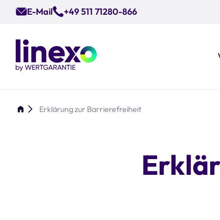
Skip
E-Mail
+49 511 71280-866
to
main
content
Erklärung zur Barrierefreiheit
Erklär