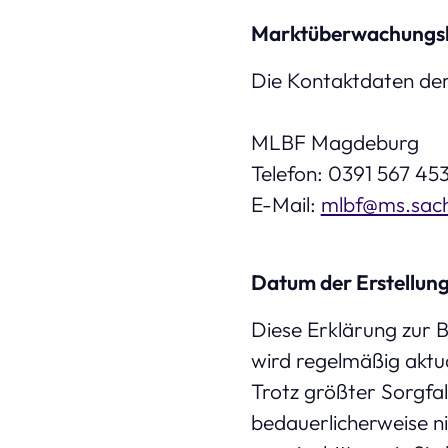
Marktüberwachungs
Die Kontaktdaten de
MLBF Magdeburg
Telefon: 0391 567 45
E-​Mail:
mlbf@ms.sach
Datum der Erstellung 
Diese Erklärung zur B
wird regelmäßig aktua
Trotz größter Sorgfal
bedauerlicherweise ni