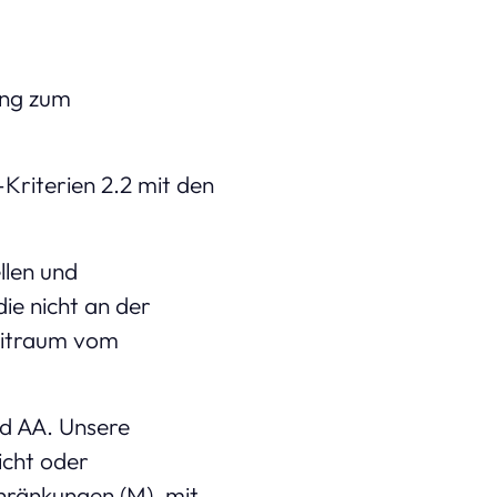
ung zum
riterien 2.2 mit den
llen und
ie nicht an der
Zeitraum vom
d AA. Unsere
icht oder
ränkungen (M), mit