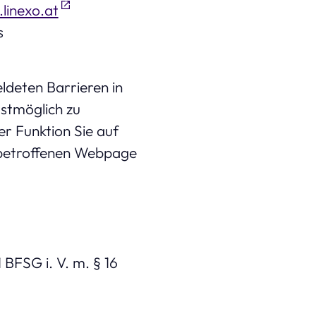
linexo.at
s
ldeten Barrieren in
lstmöglich zu
er Funktion Sie auf
er betroffenen Webpage
 BFSG i. V. m. § 16