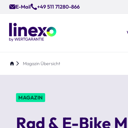
Skip
E-Mail
+49 511 71280-866
to
main
content
Magazin Übersicht
MAGAZIN
Rad & E-Bike 