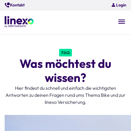
Skip
Kontakt
Login
to
main
content
O
na
FAQ
Was möchtest du
wissen?
Hier findest du schnell und einfach die wichtigsten
Antworten zu deinen Fragen rund ums Thema Bike und zur
linexo Versicherung.