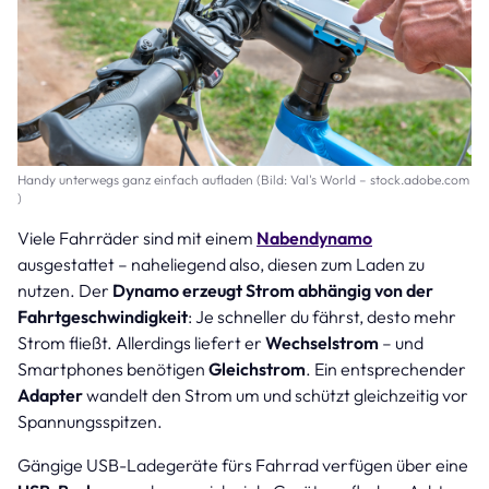
Handy unterwegs ganz einfach aufladen (Bild: Val's World – stock.adobe.com
)
Viele Fahrräder sind mit einem
Nabendynamo
ausgestattet – naheliegend also, diesen zum Laden zu
nutzen. Der
Dynamo erzeugt Strom abhängig von der
Fahrtgeschwindigkeit
: Je schneller du fährst, desto mehr
Strom fließt. Allerdings liefert er
Wechselstrom
– und
Smartphones benötigen
Gleichstrom
. Ein entsprechender
Adapter
wandelt den Strom um und schützt gleichzeitig vor
Spannungsspitzen.
Gängige USB-Ladegeräte fürs Fahrrad verfügen über eine