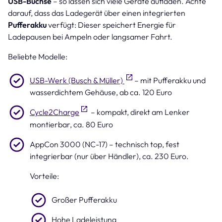
USB-Buchse
– so lassen sich viele Geräte aufladen. Achte
darauf, dass das Ladegerät über einen integrierten
Pufferakku
verfügt: Dieser speichert Energie für
Ladepausen bei Ampeln oder langsamer Fahrt.
Beliebte Modelle:
USB-Werk (Busch & Müller)
– mit Pufferakku und
wasserdichtem Gehäuse, ab ca. 120 Euro
Cycle2Charge
– kompakt, direkt am Lenker
montierbar, ca. 80 Euro
AppCon 3000 (NC-17) – technisch top, fest
integrierbar (nur über Händler), ca. 230 Euro.
Vorteile:
Großer Pufferakku
Hohe Ladeleistung