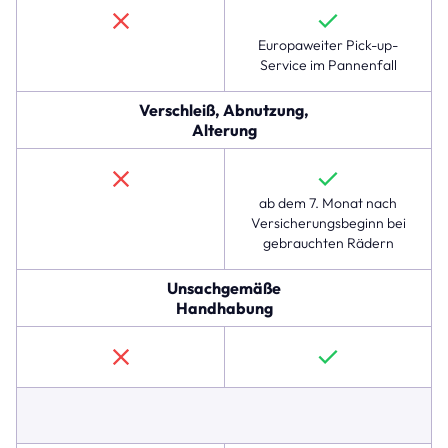
der
im
Europaweiter Pick-up-
linexo
Service im Pannenfall
Komplettschutz
verfügbar
Verschleiß, Abnutzung,
ist,
Alterung
jedoch
nicht
in
der
ab dem 7. Monat nach
Hausratversicherung.
Versicherungsbeginn bei
Die
gebrauchten Rädern
folgenden
Zeilen
Unsachgemäße
zeigen,
Handhabung
dass
der
Komplettschutz
auch
für
Sturz-
und