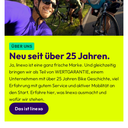
ÜBER UNS
Neu seit über 25 Jahren.
Ja, linexo ist eine ganz frische Marke. Und gleichzeitig
bringen wir als Teil von WERTGARANTIE, einem
Unternehmen mit über 25 Jahren Bike Geschichte, viel
Erfahrung mit gutem Service und aktiver Mobilität an
den Start. Erfahre hier, was linexo ausmacht und
wofür wir stehen.
Das ist linexo