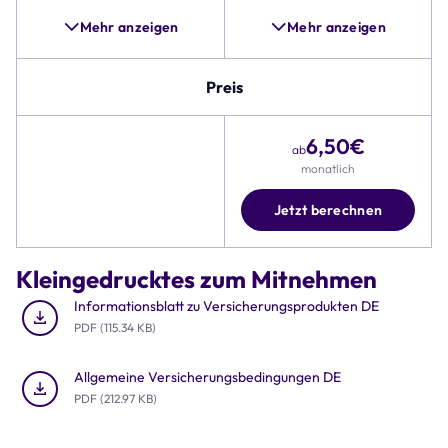
Unfallschäden,
Pannenhilfe
Mehr anzeigen
Mehr anzeigen
und
Alternativen,
wie
Preis
beispielsweise
Zubehörschutz,
6,50
€
umfangreicher
ab
ist.
monatlich
Zudem
umfasst
Jetzt berechnen
die
Tabelle
Details
Kleingedrucktes zum Mitnehmen
zu
Preis,
Informationsblatt zu Versicherungsprodukten DE
Deckungssumme
PDF (115.34 KB)
und
Rund-
Allgemeine Versicherungsbedingungen DE
um-
PDF (212.97 KB)
die-
Uhr
Schutz