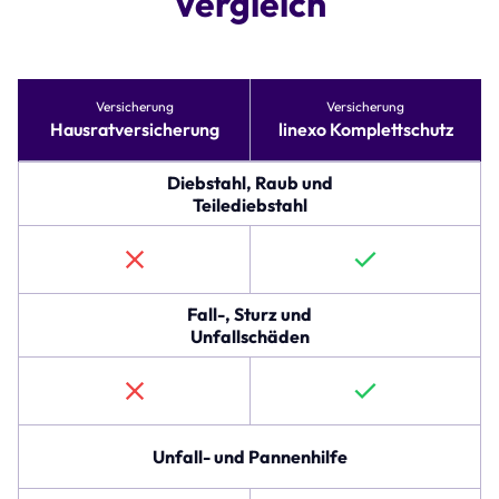
Vergleich
Tabelle
Versicherung
Versicherung
vergleicht
Hausratversicherung
linexo Komplettschutz
Versicherungsoptionen
für
Hausratversicherung
Diebstahl, Raub und
und
Teilediebstahl
linexo
Komplettschutz.
Die
erste
Zeile
Fall-, Sturz und
beschreibt
Unfallschäden
den
Schutz
gegen
Diebstahl,
Raub
Unfall- und Pannenhilfe
und
Teilediebstahl,