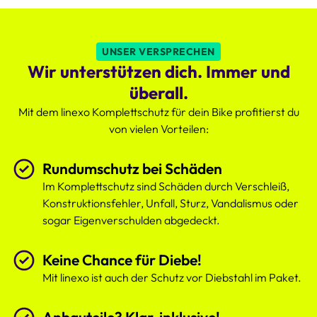
des
Komplettschutzes,
der
UNSER VERSPRECHEN
deutlich
Wir unterstützen dich. Immer und
attraktiver
ist.
überall.
Mit dem linexo Komplettschutz für dein Bike profitierst du
von vielen Vorteilen:
Rundumschutz bei Schäden
Im Komplettschutz sind Schäden durch Verschleiß,
Konstruktionsfehler, Unfall, Sturz, Vandalismus oder
sogar Eigenverschulden abgedeckt.
Keine Chance für Diebe!
Mit linexo ist auch der Schutz vor Diebstahl im Paket.