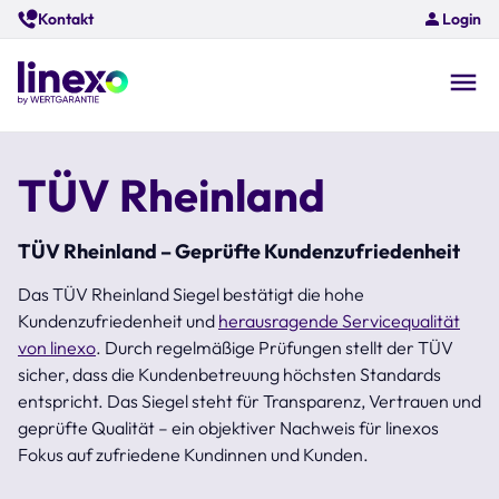
Skip
Kontakt
Login
to
main
content
O
na
TÜV Rheinland
TÜV Rheinland – Geprüfte Kundenzufriedenheit
Das TÜV Rheinland Siegel bestätigt die hohe
Kundenzufriedenheit und
herausragende Servicequalität
von linexo
. Durch regelmäßige Prüfungen stellt der TÜV
sicher, dass die Kundenbetreuung höchsten Standards
entspricht. Das Siegel steht für Transparenz, Vertrauen und
geprüfte Qualität – ein objektiver Nachweis für linexos
Fokus auf zufriedene Kundinnen und Kunden.