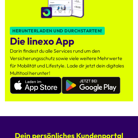
HERUNTERLADEN UND DURCHSTARTEN!
Die linexo App
Darin findest du alle Services rund um den
Versicherungsschutz sowie viele weitere Mehrwerte
für Mobilität und Lifestyle. Lade dir jetzt dein digitales
Multitool herunter!
Apple
Google
Appstore
Playstore
linexo
linexo
App
App
Dein persönliches Kundenportal