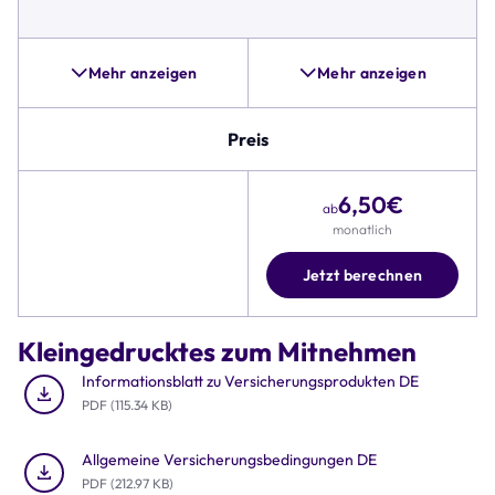
Sturz-
und
Unfallschäden,
Pannenhilfe
Mehr anzeigen
Mehr anzeigen
und
Alternativen,
wie
Preis
beispielsweise
Zubehörschutz,
6,50
€
umfangreicher
ab
ist.
monatlich
Zudem
umfasst
Jetzt berechnen
die
Tabelle
Details
Kleingedrucktes zum Mitnehmen
zu
Preis,
Informationsblatt zu Versicherungsprodukten DE
Deckungssumme
PDF (115.34 KB)
und
Rund-
Allgemeine Versicherungsbedingungen DE
um-
PDF (212.97 KB)
die-