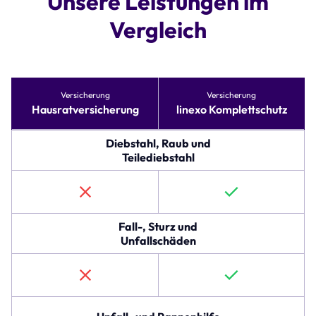
Unsere Leistungen im
Vergleich
Tabelle
Versicherung
Versicherung
vergleicht
Hausratversicherung
linexo Komplettschutz
Versicherungsoptionen
für
Hausratversicherung
Diebstahl, Raub und
und
Teilediebstahl
linexo
Komplettschutz.
Die
erste
Zeile
Fall-, Sturz und
beschreibt
Unfallschäden
den
Schutz
gegen
Diebstahl,
Raub