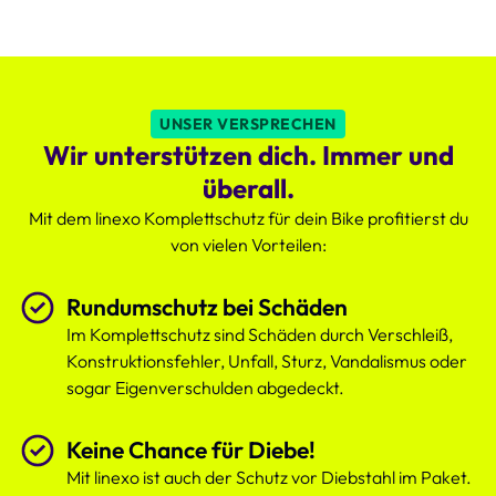
Uhr
Schutz
des
Komplettschutzes,
der
UNSER VERSPRECHEN
deutlich
Wir unterstützen dich. Immer und
attraktiver
ist.
überall.
Mit dem linexo Komplettschutz für dein Bike profitierst du
von vielen Vorteilen:
Rundumschutz bei Schäden
Im Komplettschutz sind Schäden durch Verschleiß,
Konstruktionsfehler, Unfall, Sturz, Vandalismus oder
sogar Eigenverschulden abgedeckt.
Keine Chance für Diebe!
Mit linexo ist auch der Schutz vor Diebstahl im Paket.