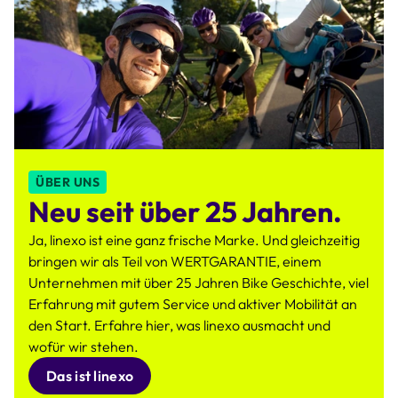
ÜBER UNS
Neu seit über 25 Jahren.
Ja, linexo ist eine ganz frische Marke. Und gleichzeitig
bringen wir als Teil von WERTGARANTIE, einem
Unternehmen mit über 25 Jahren Bike Geschichte, viel
Erfahrung mit gutem Service und aktiver Mobilität an
den Start. Erfahre hier, was linexo ausmacht und
wofür wir stehen.
Das ist linexo