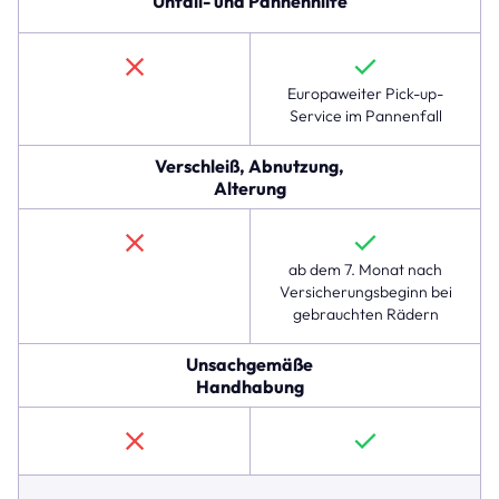
Unfall- und Pannenhilfe
und
Teilediebstahl,
der
im
Europaweiter Pick-up-
linexo
Service im Pannenfall
Komplettschutz
verfügbar
Verschleiß, Abnutzung,
ist,
Alterung
jedoch
nicht
in
der
ab dem 7. Monat nach
Hausratversicherung.
Versicherungsbeginn bei
Die
gebrauchten Rädern
folgenden
Zeilen
Unsachgemäße
zeigen,
Handhabung
dass
der
Komplettschutz
auch
für