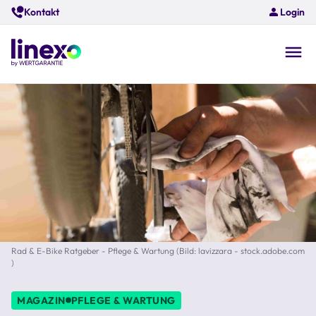
Skip
Kontakt
Login
to
main
content
O
na
Rad & E-Bike Ratgeber - Pflege & Wartung (Bild: lavizzara - stock.adobe.com
)
MAGAZIN
PFLEGE & WARTUNG