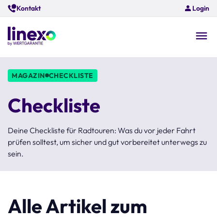
Skip
Kontakt
Login
to
main
content
O
na
MAGAZIN
CHECKLISTE
Checkliste
Deine Checkliste für Radtouren: Was du vor jeder Fahrt
prüfen solltest, um sicher und gut vorbereitet unterwegs zu
sein.
Alle Artikel zum