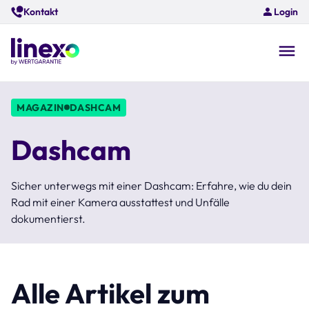
Skip
Kontakt
Login
to
main
content
O
na
MAGAZIN
DASHCAM
Dashcam
Sicher unterwegs mit einer Dashcam: Erfahre, wie du dein
Rad mit einer Kamera ausstattest und Unfälle
dokumentierst.
Alle Artikel zum