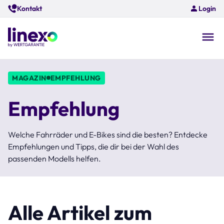
Skip
Kontakt
Login
to
main
content
O
na
MAGAZIN
EMPFEHLUNG
Empfehlung
Welche Fahrräder und E-Bikes sind die besten? Entdecke
Empfehlungen und Tipps, die dir bei der Wahl des
passenden Modells helfen.
Alle Artikel zum