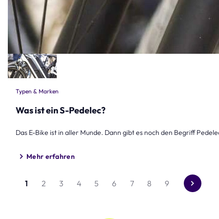
Typen & Marken
Was ist ein S-Pedelec?
Das E-Bike ist in aller Munde. Dann gibt es noch den Begriff Pedel
Mehr erfahren
1
2
3
4
5
6
7
8
9
Gehe
zur
nächste