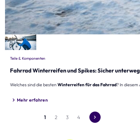
Teile & Komponenten
Fahrrad Winterreifen und Spikes: Sicher unterwegs
Welches sind die besten
Winterreifen für das Fahrrad
? In diesem 
Mehr erfahren
1
2
3
4
Gehe
zur
nächsten