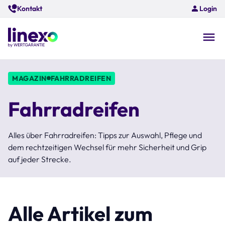
Skip
Kontakt
Login
to
main
content
O
na
MAGAZIN
FAHRRADREIFEN
Fahrradreifen
Alles über Fahrradreifen: Tipps zur Auswahl, Pflege und
dem rechtzeitigen Wechsel für mehr Sicherheit und Grip
auf jeder Strecke.
Alle Artikel zum