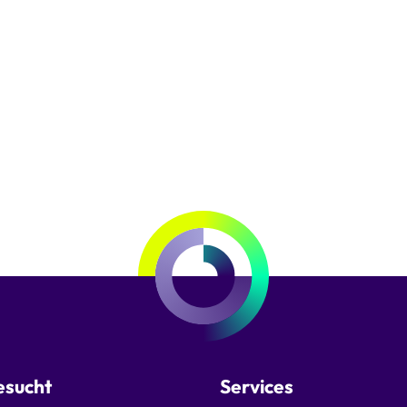
esucht
Services