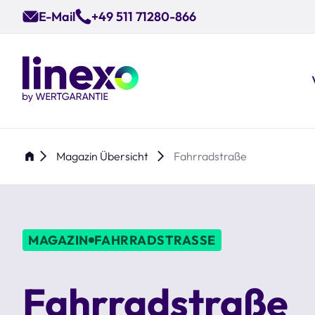
Skip
E-Mail
+49 511 71280-866
to
main
content
Magazin Übersicht
Fahrradstraße
MAGAZIN
FAHRRADSTRASSE
Fahrradstraße