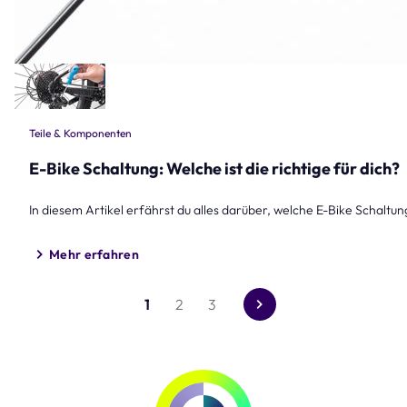
Teile & Komponenten
E-Bike Schaltung: Welche ist die richtige für dich?
In diesem Artikel erfährst du alles darüber, welche E-Bike Schaltung 
Mehr erfahren
1
2
3
Gehe
zur
nächsten
Seite