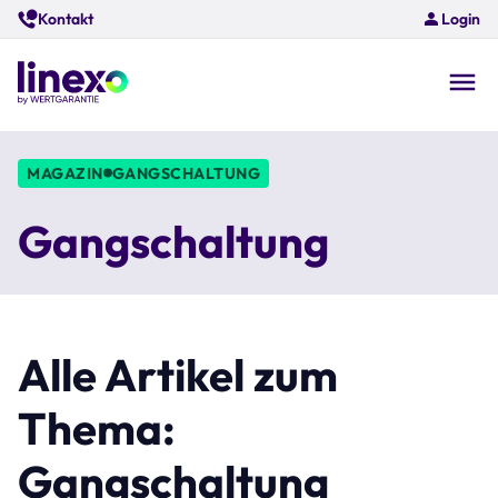
Skip
Kontakt
Login
to
main
content
O
na
MAGAZIN
GANGSCHALTUNG
Gangschaltung
Alle Artikel zum
Thema:
Gangschaltung