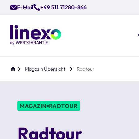
Skip
E-Mail
+49 511 71280-866
to
main
content
Magazin Übersicht
Radtour
MAGAZIN
RADTOUR
Radtour