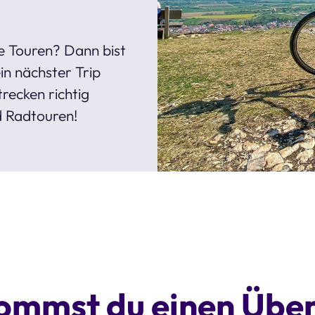
e Touren? Dann bist
ein nächster Trip
recken richtig
d Radtouren!
ommst du einen Über