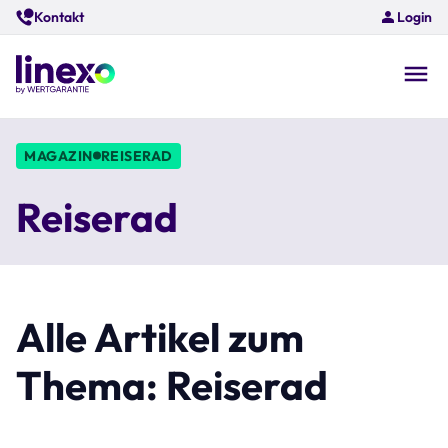
Skip
Kontakt
Login
to
main
content
O
na
MAGAZIN
REISERAD
Reiserad
Alle Artikel zum
Thema: Reiserad