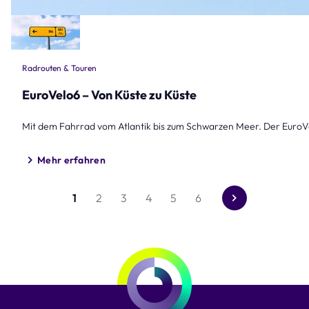
Radrouten & Touren
EuroVelo6 – Von Küste zu Küste
Mit dem Fahrrad vom Atlantik bis zum Schwarzen Meer. Der EuroVe
Mehr erfahren
1
2
3
4
5
6
Gehe
zur
nächsten
Seite