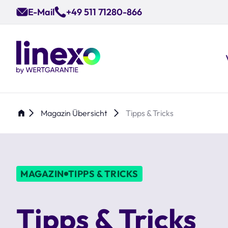
Skip
E-Mail
+49 511 71280-866
to
main
content
Magazin Übersicht
Tipps & Tricks
MAGAZIN
TIPPS & TRICKS
Tipps & Tricks