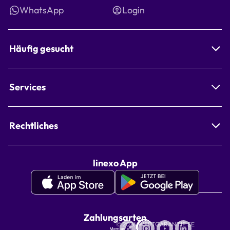
WhatsApp
Login
Häufig gesucht
Services
Rechtliches
linexo App
Apple
Google
Appstore
Playstore
linexo
linexo
Zahlungsarten
Wertgarantie
© 2026 WERTGARANTIE SE
App
App