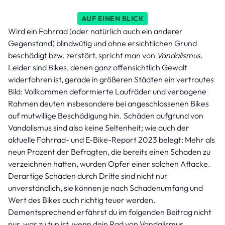
AUF EINEN BLICK
Wird ein Fahrrad (oder natürlich auch ein anderer
Gegenstand) blindwütig und ohne ersichtlichen Grund
beschädigt bzw. zerstört, spricht man von
Vandalismus
.
Leider sind Bikes, denen ganz offensichtlich Gewalt
widerfahren ist, gerade in größeren Städten ein vertrautes
Bild: Vollkommen deformierte Laufräder und verbogene
Rahmen deuten insbesondere bei angeschlossenen Bikes
auf mutwillige Beschädigung hin. Schäden aufgrund von
Vandalismus sind also keine Seltenheit; wie auch der
aktuelle Fahrrad- und E-Bike-Report 2023 belegt: Mehr als
neun Prozent der Befragten, die bereits einen Schaden zu
verzeichnen hatten, wurden Opfer einer solchen Attacke.
Derartige Schäden durch Dritte sind nicht nur
unverständlich, sie können je nach Schadenumfang und
Wert des Bikes auch richtig teuer werden.
Dementsprechend erfährst du im folgenden Beitrag nicht
nur, was zu tun ist, wenn dein Rad von Vandalismus