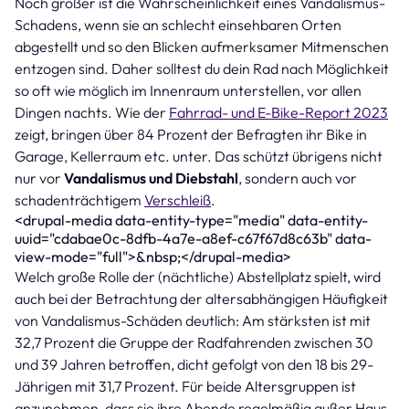
Noch größer ist die Wahrscheinlichkeit eines Vandalismus-
Schadens, wenn sie an schlecht einsehbaren Orten
abgestellt und so den Blicken aufmerksamer Mitmenschen
entzogen sind. Daher solltest du dein Rad nach Möglichkeit
so oft wie möglich im Innenraum unterstellen, vor allen
Dingen nachts. Wie der
Fahrrad- und E-Bike-Report 2023
zeigt, bringen über 84 Prozent der Befragten ihr Bike in
Garage, Kellerraum etc. unter. Das schützt übrigens nicht
nur vor
Vandalismus und Diebstahl
, sondern auch vor
schadenträchtigem
Verschleiß
.
<drupal-media data-entity-type="media" data-entity-
uuid="cdabae0c-8dfb-4a7e-a8ef-c67f67d8c63b" data-
view-mode="full">&nbsp;</drupal-media>
Welch große Rolle der (nächtliche) Abstellplatz spielt, wird
auch bei der Betrachtung der altersabhängigen Häufigkeit
von Vandalismus-Schäden deutlich: Am stärksten ist mit
32,7 Prozent die Gruppe der Radfahrenden zwischen 30
und 39 Jahren betroffen, dicht gefolgt von den 18 bis 29-
Jährigen mit 31,7 Prozent. Für beide Altersgruppen ist
anzunehmen, dass sie ihre Abende regelmäßig außer Haus