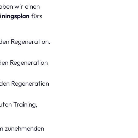
aben wir einen
iningsplan
fürs
nden Regeneration.
nden Regeneration
nden Regeneration
ten Training,
nem zunehmenden