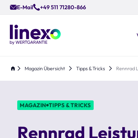
Skip
E-Mail
+49 511 71280-866
to
main
content
Magazin Übersicht
Tipps & Tricks
Rennrad L
MAGAZIN
TIPPS & TRICKS
Rennrad Leist