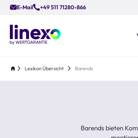
Skip
E-Mail
+49 511 71280-866
to
main
content
Lexikon Übersicht
Barends
Barends bieten Komfo
montieren