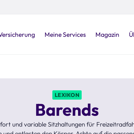
Versicherung
Meine Services
Magazin
Ü
LEXIKON
Barends
rt und variable Sitzhaltungen für Freizeitradfahre
 und entlasten den Körper. Achte auf die passe