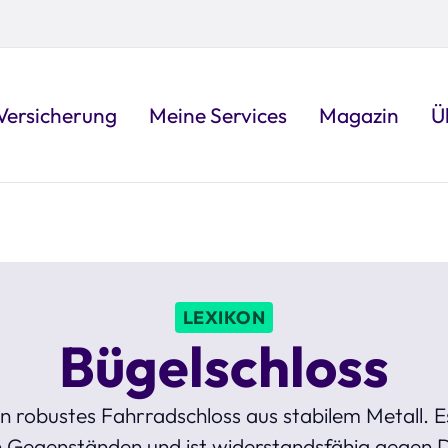
Versicherung
Meine Services
Magazin
Ü
LEXIKON
Bügelschloss
ein robustes Fahrradschloss aus stabilem Metall. 
n Gegenständen und ist widerstandsfähig gegen D