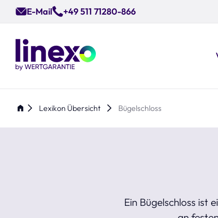
Skip
E-Mail
+49 511 71280-866
to
main
content
Lexikon Übersicht
Bügelschloss
Ein Bügelschloss ist 
an feste