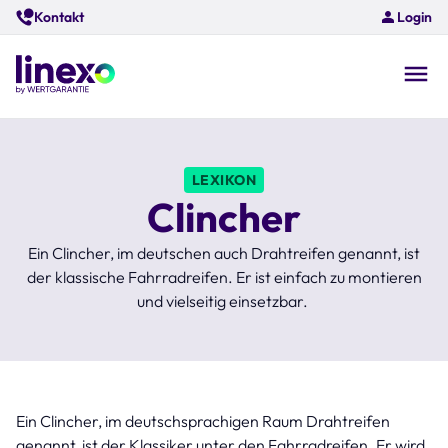
Skip
Kontakt
Login
to
main
content
O
na
LEXIKON
Clincher
Ein Clincher, im deutschen auch Drahtreifen genannt, ist
der klassische Fahrradreifen. Er ist einfach zu montieren
und vielseitig einsetzbar.
Ein Clincher, im deutschsprachigen Raum Drahtreifen
genannt, ist der Klassiker unter den Fahrradreifen. Er wird