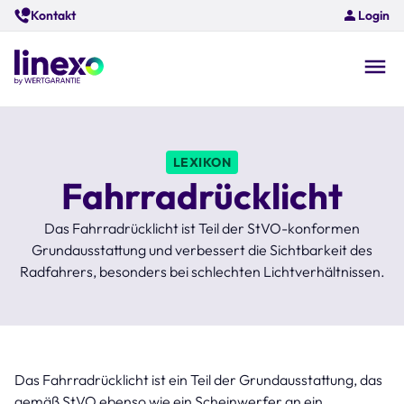
Skip
Kontakt
Login
to
main
content
O
na
LEXIKON
Fahrradrücklicht
Das Fahrradrücklicht ist Teil der StVO-konformen
Grundausstattung und verbessert die Sichtbarkeit des
Radfahrers, besonders bei schlechten Lichtverhältnissen.
Das Fahrradrücklicht ist ein Teil der Grundausstattung, das
gemäß StVO ebenso wie ein Scheinwerfer an ein