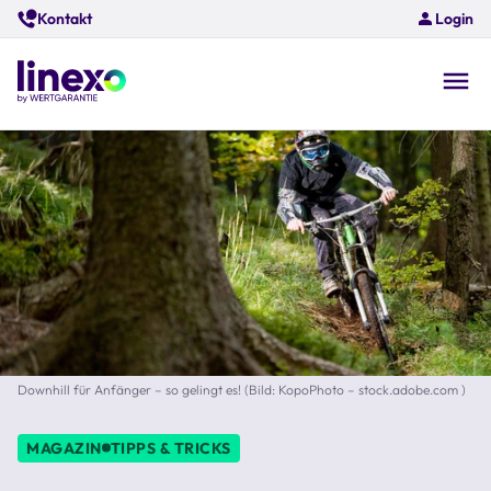
Skip
Kontakt
Login
to
main
content
O
na
Downhill für Anfänger – so gelingt es! (Bild: KopoPhoto – stock.adobe.com )
MAGAZIN
TIPPS & TRICKS