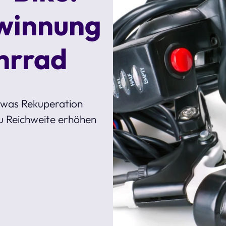
winnung
hrrad
, was Rekuperation
ku Reichweite erhöhen