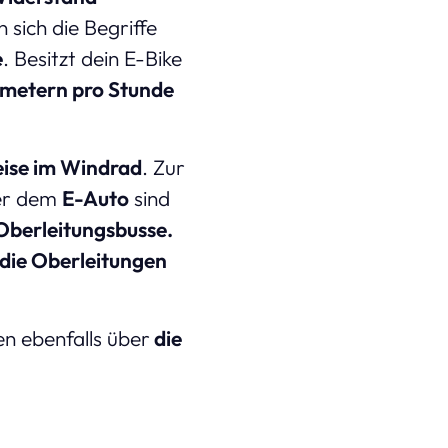
sich die Begriffe
e
. Besitzt dein E-Bike
ometern pro Stunde
eise im Windrad
. Zur
er dem
E-Auto
sind
Oberleitungsbusse.
 die Oberleitungen
en ebenfalls über
die