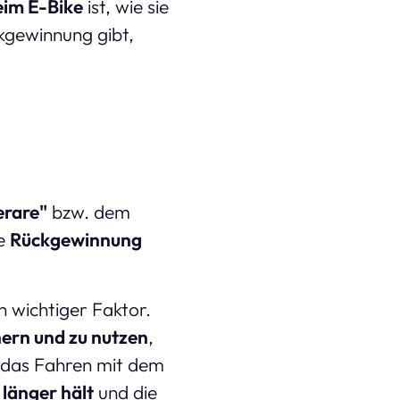
eim E-Bike
ist, wie sie
kgewinnung gibt,
erare"
bzw. dem
ie
Rückgewinnung
n wichtiger Faktor.
hern und zu nutzen
,
 das Fahren mit dem
länger hält
und die