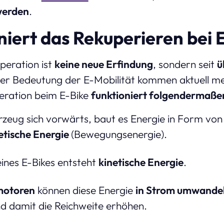
werden
.
niert das Rekuperieren bei 
peration ist
keine neue Erfindung
, sondern seit
ü
der Bedeutung der E-Mobilität kommen aktuell 
peration beim E-Bike
funktioniert folgendermaße
zeug sich vorwärts, baut es Energie in Form vo
etische Energie
(Bewegungsenergie).
ines E-Bikes entsteht
kinetische Energie
.
motoren
können diese Energie
in Strom umwande
nd damit die Reichweite erhöhen.