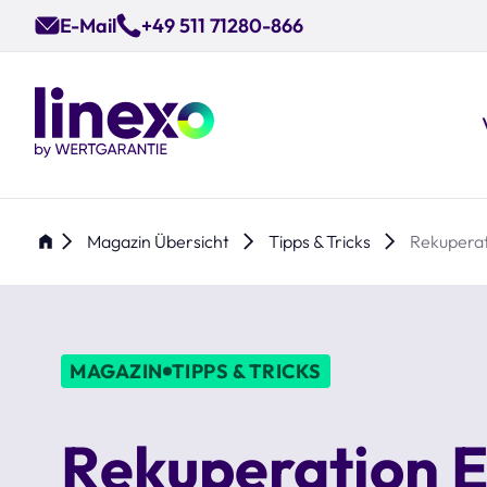
Skip
E-Mail
+49 511 71280-866
to
main
content
Magazin Übersicht
Tipps & Tricks
Rekuperat
MAGAZIN
TIPPS & TRICKS
Rekuperation E