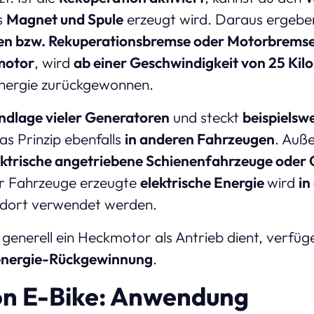
s
Magnet und Spule
erzeugt wird. Daraus ergeben 
en bzw. Rekuperationsbremse oder Motorbrems
motor
, wird
ab einer Geschwindigkeit von 25 Kil
Energie zurückgewonnen.
ndlage vieler Generatoren
und steckt
beispielsw
 Prinzip ebenfalls
in anderen Fahrzeugen
. Auß
ektrische angetriebene Schienenfahrzeuge oder 
r Fahrzeuge erzeugte
elektrische Energie
wird
in
 dort verwendet werden.
 generell ein Heckmotor als Antrieb dient, verfüg
energie-Rückgewinnung
.
on E-Bike: Anwendung