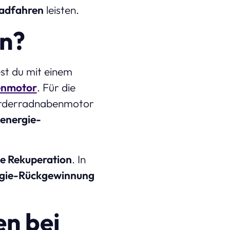
Radfahren
leisten.
on?
st du mit einem
nmotor
. Für die
 Vorderradnabenmotor
energie-
ne Rekuperation
. In
gie-Rückgewinnung
n bei