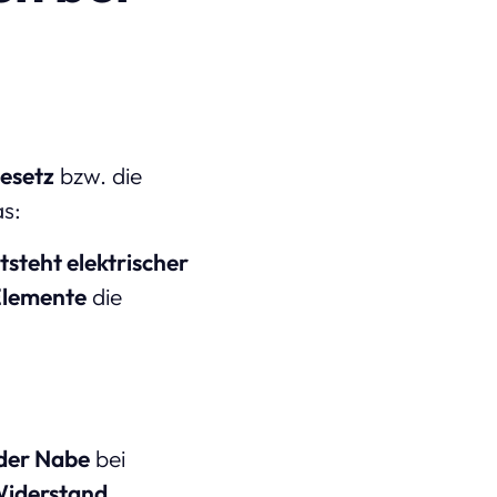
esetz
bzw. die
as:
tsteht elektrischer
Elemente
die
der Nabe
bei
iderstand