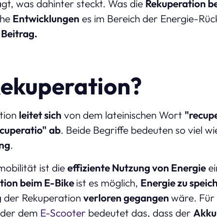
gt, was dahinter steckt. Was die
Rekuperation b
che
Entwicklungen
es im Bereich der Energie-Rüc
 Beitrag.
Rekuperation?
tion
leitet sich
von dem lateinischen Wort
"recup
cuperatio"
ab
. Beide Begriffe bedeuten so viel w
ng
.
obilität ist die
effiziente Nutzung von Energie
ei
tion beim E-Bike
ist es möglich,
Energie zu speic
g der Rekuperation
verloren gegangen
wäre. Für
oder dem
E-Scooter
bedeutet das, dass der
Akku 