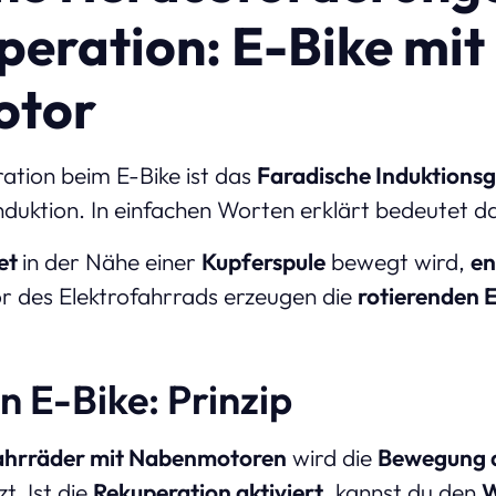
peration: E-Bike mit
otor
ation beim E-Bike ist das
Faradische Induktionsg
nduktion. In einfachen Worten erklärt bedeutet d
et
in der Nähe einer
Kupferspule
bewegt wird,
en
r des Elektrofahrrads erzeugen die
rotierenden 
n E-Bike: Prinzip
ahrräder mit Nabenmotoren
wird die
Bewegung 
t. Ist die
Rekuperation aktiviert
, kannst du den
W