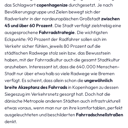
das Schlagwort
copenhagenize
durchgesetzt. Je nach
Bevölkerungsgruppe und Zielen bewegt sich der
Radverkehr in der nordeuropäischen Großstadt
zwischen
45 und über 60 Prozent
. Die Stadt verfolgt zielstrebig eine
ausgesprochene
Fahrradstrategie
. Die wichtigsten
Eckpunkte: 90 Prozent der Radfahrer sollen sich im
Verkehr sicher fühlen, jeweils 80 Prozent auf die
städtischen Radwege stolz sein bzw. das Bewusstsein
haben, mit der Fahrradkultur auch die gesamt Stadtkultur
anzuheben. Interessant ist, dass die 640.000 Menschen-
Stadt nur über etwa halb so viele Radwege wie Bremen
verfügt. Es scheint, dass allein schon die
ungewöhnlich
breite Akzeptanz des Fahrrads
in Kopenhagen zu dessen
Siegeszug im Verkehrsnetz gesorgt hat. Doch hat die
dänische Metropole anderen Städten auch infrastrukturell
etwas voraus, wenn man nur an ihre komfortablen, perfekt
ausgeleuchteten und beschilderten
Fahrradschnellstraßen
denkt.