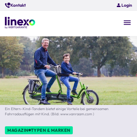
Skip
Kontakt
Login
to
main
content
O
na
Ein Eltern-Kind-Tandem bietet einige Vorteile bei gemeinsamen
Fahrradausflügen mit Kind. (Bild: www.vanraam.com )
MAGAZIN
TYPEN & MARKEN