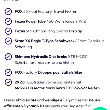
FOX
36 Float Factory, Travel 140 mm
Fazua PowerTube
430 Wattstunden (Wh)
Fazua
Straight bar Ring control
Display
Sram XX Eagle T-Type Schaltwerk
/ Sram Derailleur
Schaltung
Shimano Hydraulic Disc brake
XTR M9120
Scheibenbremse vorne und hinten
FOX
Factory
Dropperpost Sattelstütze
29 Zoll
Laufräder vorne und hinten mit
Maxxis Dissector MaxxTerra EXO 62-622 Reifen
Dieser
ultraleichte und wendige eFully
mit seiner
neuen
effizienten Dynamik i
st ein perfekter Begleiter für