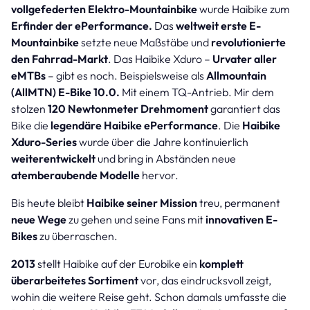
vollgefederten Elektro-Mountainbike
wurde Haibike zum
Erfinder der ePerformance.
Das
weltweit erste E-
Mountainbike
setzte neue Maßstäbe und
revolutionierte
den Fahrrad-Markt
. Das Haibike Xduro –
Urvater aller
eMTBs
– gibt es noch. Beispielsweise als
Allmountain
(AllMTN) E-Bike 10.0.
Mit einem TQ-Antrieb. Mir dem
stolzen
120 Newtonmeter Drehmoment
garantiert das
Bike die
legendäre Haibike ePerformance
. Die
Haibike
Xduro-Series
wurde über die Jahre kontinuierlich
weiterentwickelt
und bring in Abständen neue
atemberaubende Modelle
hervor.
Bis heute bleibt
Haibike seiner Mission
treu, permanent
neue Wege
zu gehen und seine Fans mit
innovativen E-
Bikes
zu überraschen.
2013
stellt Haibike auf der Eurobike ein
komplett
überarbeitetes Sortiment
vor, das eindrucksvoll zeigt,
wohin die weitere Reise geht. Schon damals umfasste die