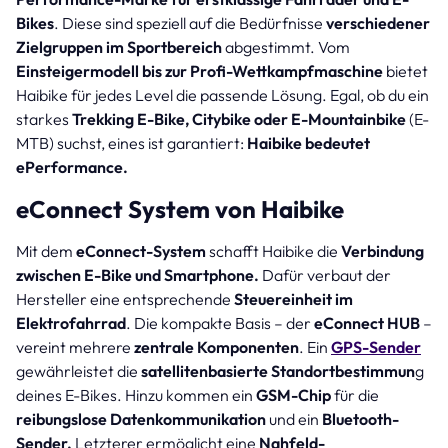
Bikes
. Diese sind speziell auf die Bedürfnisse
verschiedener
Zielgruppen im Sportbereich
abgestimmt. Vom
Einsteigermodell bis zur Profi-Wettkampfmaschine
bietet
Haibike für jedes Level die passende Lösung. Egal, ob du ein
starkes
Trekking E-Bike, Citybike oder E-Mountainbike
(E-
MTB) suchst, eines ist garantiert:
Haibike bedeutet
ePerformance.
eConnect System von Haibike
Mit dem
eConnect-System
schafft Haibike die
Verbindung
zwischen E-Bike und Smartphone.
Dafür verbaut der
Hersteller eine entsprechende
Steuereinheit im
Elektrofahrrad
. Die kompakte Basis – der
eConnect HUB
–
vereint mehrere
zentrale Komponenten
. Ein
GPS-Sender
gewährleistet die
satellitenbasierte Standortbestimmun
g
deines E-Bikes. Hinzu kommen ein
GSM-Chip
für die
reibungslose Datenkommunikation
und ein
Bluetooth-
Sender.
Letzterer ermöglicht eine
Nahfeld-