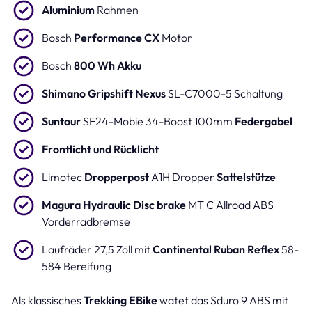
Aluminium
Rahmen
Bosch
Performance CX
Motor
Bosch
800 Wh Akku
Shimano Gripshift Nexus
SL-C7000-5 Schaltung
Suntour
SF24-Mobie 34-Boost 100mm
Federgabel
Frontlicht und Rücklicht
Limotec
Dropperpost
A1H Dropper
Sattelstütze
Magura Hydraulic Disc brake
MT C Allroad ABS
Vorderradbremse
Laufräder 27,5 Zoll mit
Continental Ruban Reflex
58-
584 Bereifung
Als klassisches
Trekking EBike
watet das Sduro 9 ABS mit