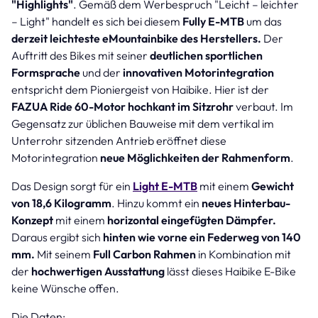
"Highlights"
. Gemäß dem Werbespruch "Leicht – leichter
– Light" handelt es sich bei diesem
Fully E-MTB
um das
derzeit leichteste eMountainbike des Herstellers.
Der
Auftritt des Bikes mit seiner
deutlichen sportlichen
Formsprache
und der
innovativen Motorintegration
entspricht dem Pioniergeist von Haibike. Hier ist der
FAZUA Ride 60-Motor hochkant im Sitzrohr
verbaut. Im
Gegensatz zur üblichen Bauweise mit dem vertikal im
Unterrohr sitzenden Antrieb eröffnet diese
Motorintegration
neue Möglichkeiten der Rahmenform
.
Das Design sorgt für ein
Light E-MTB
mit einem
Gewicht
von 18,6 Kilogramm
. Hinzu kommt ein
neues Hinterbau-
Konzept
mit einem
horizontal eingefügten Dämpfer.
Daraus ergibt sich
hinten wie vorne ein Federweg von 140
mm.
Mit seinem
Full Carbon Rahmen
in Kombination mit
der
hochwertigen Ausstattung
lässt dieses Haibike E-Bike
keine Wünsche offen.
Die Daten: