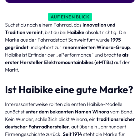
AUF EINEN BLICK
Suchst du nach einem Fahrrad, das
Innovation und
Tradition vereint
, bist du bei
Haibike
absolut richtig. Die
Marke aus der Fahrradstadt Schweinfurt wurde
1995
gegründet
und gehört zur
renommierten Winora-Group
.
Haibike ist Erfinder der „ePerformance“ und brachte
als
erster Hersteller Elektromountainbikes (eMTBs)
auf den
Markt.
Ist Haibike eine gute Marke?
Interessanterweise rollten die ersten Haibike-Modelle
zunächst
unter dem bekannten Namen Winora
vom Band.
Kein Wunder, schließlich blickt Winora, ein
traditionsreicher
deutscher Fahrradhersteller
, auf über ein Jahrhundert
Firmengeschichte zurück.
Seit 1914
steht die Marke für