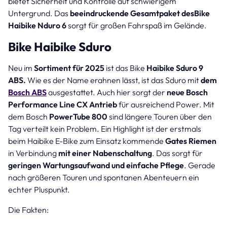
bietet Sicherheit und Kontrolle auf schwierigem
Untergrund. Das
beeindruckende Gesamtpaket desBike
Haibike Nduro 6
sorgt für großen Fahrspaß im Gelände.
Bike Haibike Sduro
Neu im
Sortiment für 2025
ist das Bike
Haibike Sduro 9
ABS.
Wie es der Name erahnen lässt, ist das Sduro mit
dem
Bosch ABS
ausgestattet. Auch hier sorgt der
neue Bosch
Performance Line CX Antrieb
für ausreichend Power. Mit
dem Bosch
PowerTube 800
sind längere Touren über den
Tag verteilt kein Problem. Ein Highlight ist der erstmals
beim Haibike E-Bike zum Einsatz kommende
Gates Riemen
in Verbindung
mit einer Nabenschaltung
. Das sorgt für
geringen Wartungsaufwand und einfache Pflege
. Gerade
nach größeren Touren und spontanen Abenteuern ein
echter Pluspunkt.
Die Fakten: