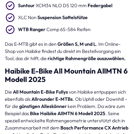
Suntour
XCM34 NLO DS 120 mm
Federgabel
XLC Non
Suspension Sattelstütze
WTB Ranger
Comp 65-584 Reifen
Das E-MTB gibt es in den
Größen S, M und L
. Im Online-
Shop von Haibike findest du direkt im Bestellvorgang ein
Tool, das dir hilft, die
richtige Rahmengröße auszuwählen.
Haibike E-Bike All Mountain AllMTN 6
Modell 2025
Die
All Mountain E-Bike Fullys
von Haibike entpuppen sich
ebenfalls als
Allrounder E-MTBs
. Ob Uphill oder Downhill –
für die
günstigen Alleskönner
kein Problem. Da wäre zum
Beispiel das
Bike Haibike AllMTN 6 Modell 2025
. Seine
speziell entwickelte Rahmengeometrie unterstützt dich in
Zusammenarbeit mit dem
Bosch Performance CX Antrieb