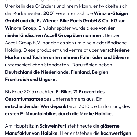
Urenkelin des Gründers und ihrem Mann, entwickelte sich
die Marke weiter.
2001
vereinten sich die
Winora-Staiger
GmbH und die E. Wiener Bike Parts GmbH & Co. KG zur
Winora Group
. Ein Jahr später wurde diese
von der
niederländischen Accell Group übernommen.
Bei der
Accell Group B.V. handelt es sich um eine niederländische
Holding. Diese produziert und vertreibt über
verschiedene
Marken und Tochterunternehmen Fahrräder und Bikes
an
unterschiedlichen Standorten. Dazu zählen neben
Deutschland die Niederlande, Finnland, Belgien,
Frankreich und Ungarn.
Bis Ende 2015 machten
E-Bikes 71 Prozent des
Gesamtumsatzes
des Unternehmens aus. Ein
entscheidender Wendepunkt
war 2010 die Einführung des
ersten E-Mountainbikes durch die Marke Haibike
.
Am Hauptsitz
in Schweinfurt
steht heute die
gläserne
Manufaktur von Haibike
. Hier entstehen die
hochwertigen