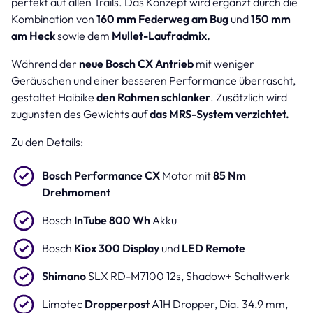
perfekt auf allen Trails. Das Konzept wird ergänzt durch die
Kombination von
160 mm Federweg am Bug
und
150 mm
am Heck
sowie dem
Mullet-Laufradmix.
Während der
neue Bosch CX Antrieb
mit weniger
Geräuschen und einer besseren Performance überrascht,
gestaltet Haibike
den Rahmen schlanker
. Zusätzlich wird
zugunsten des Gewichts auf
das MRS-System verzichtet.
Zu den Details:
Bosch Performance CX
Motor mit
85 Nm
Drehmoment
Bosch
InTube 800 Wh
Akku
Bosch
Kiox 300 Display
und
LED Remote
Shimano
SLX RD-M7100 12s, Shadow+ Schaltwerk
Limotec
Dropperpost
A1H Dropper, Dia. 34.9 mm,