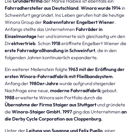
Die
Gründerfirma
der Marke Haibike ist ebenfalls ein
Fahrradhersteller aus Deutschland
.
Winora wurde 1914
in
Schweinfurt gegründet. Ins Leben gerufen hat die heutige
Winora Group der
Radrennfahrer Engelbert Wiener
.
Anfangs stellte das Unternehmen
Fahrräder in
Einzelmontage
her und kümmerte sich gleichzeitig um den
Dir
ektvertrieb
. Schon
1918
eröffnete Engelbert Wiener die
erste Fahrradgroßhandlung in Schweinfurt
, die in den
folgenden Jahren kontinuierlich expandierte.
Ein weiterer Meilenstein folgte
1963 mit der Eröffnung der
ersten Winora-Fahrradfabrik mit Fließbandsystem
.
Anfang der
1980er-Jahre
wurde aufgrund steigender
Nachfrage eine neue,
moderne Fahrradfabrik
gebaut.
1988
erweiterte Winora sein Portfolio durch die
Übernahme der Firma Staiger aus Stuttgart
und gründete
die
Winora-Staiger GmbH.
1997
ging das Unternehmen
an
die Derby Cycle Corporation aus Cloppenburg.
Unter der
Leitung von Susanne und Felix Puello
, einer