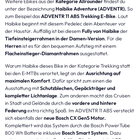
Weitere Ebikes aus der
Kategorie Allrounder
findest du
unter der Bezeichnung
Haibike Adventure (ADVENTR).
So
zum Beispiel das
ADVENTR 11 ABS Trekking E-Bike
. Laut
Haibike beginnt mit diesem Pedelec dein Abenteuer vor
der Haustür. Auffällig ist bei diesem
Fully von Haibike
der
Tiefeinsteigerrahmen in der Damen-Version
. Für die
Herren
ist es für den bequemen Aufstieg mit einem
Flacheinstieger-Diamantrahmen
ausgestattet.
Warum Haibike dieses Bike in der Kategorie Trekking statt
bei den E-MTBs verortet, liegt an der
Ausrichtung auf
maximalen Komfort
. Dafür spricht zum einen die
Ausstattung mit
Schutzblechen, Gepäckträger und
kompletter Lichtanlage
. Zum anderen macht das Cruisen
in Stadt und Gelände durch die
vordere und hintere
Federung
extra richtig Spaß. Im ADVENTR 11 ABS versteckt
sich ebenfalls der
neue Bosch CX Gen5 Motor.
Komplettiert wird das System durch die Bosch PowerTube
800 Wh Batterie inklusive
Bosch Smart System
. Dazu