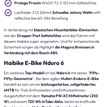
Prologo Proxim
W400 T2.0 153 mm Sattelstütze
Laufräder 27,5 Zoll mit
Schwalbe Johnny Watts
with
reflective line 60-584 Bereifung
In Verbindung mit
klassischen Mountainbike-Elementen
wie der
Dropper Post Sattelstütze
wird das Fahren mit
diesem Haibike super angenehm. Und für entsprechende
Sicherheit sorgen als Highlight
die Magura Bremsen in
Verbindung mit dem Bosch ABS.
Haibike E-Bike Nduro 6
Ein weiteres
Top-Modell
ist das
Nduro 6
mit seiner "
Fifty-
Fifty-Geometrie
". Bei dem agilen
Mullet-Enduro-E-Bike
handelt es sich um ein
leistungsstarkes, vollgefedertes
eMTB
für Trail-Enthusiasten und Enthusiastinnen.
Ausgestattet mit dem
Yamaha PW-X3 Mittelmotor (250
W)
und einem
720 Wh InTube-Akku
, bietet es kraftvolle