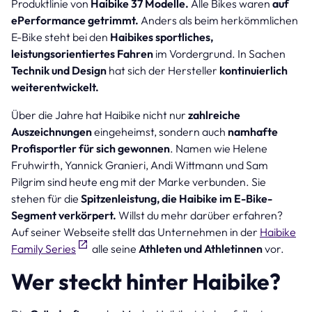
Produktlinie von
Haibike 37 Modelle.
Alle Bikes waren
auf
ePerformance getrimmt.
Anders als beim herkömmlichen
E-Bike steht bei den
Haibikes sportliches,
leistungsorientiertes Fahren
im Vordergrund. In Sachen
Technik und Design
hat sich der Hersteller
kontinuierlich
weiterentwickelt.
Über die Jahre hat Haibike nicht nur
zahlreiche
Auszeichnungen
eingeheimst, sondern auch
namhafte
Profisportler für sich gewonnen
. Namen wie Helene
Fruhwirth, Yannick Granieri, Andi Wittmann und Sam
Pilgrim sind heute eng mit der Marke verbunden. Sie
stehen für die
Spitzenleistung, die Haibike im E-Bike-
Segment verkörpert.
Willst du mehr darüber erfahren?
Auf seiner Webseite stellt das Unternehmen in der
Haibike
Family Series
alle seine
Athleten und Athletinnen
vor.
Wer steckt hinter Haibike?