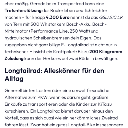
eher mäßig. Gerade beim Transportrad kann eine
Tretunterstützung
das Radlerleben deutlich leichter
machen – für knapp
4.300 Euro
nennst du das
GSD S10 LR
von Tern mit 500 Wh starkem Bosch-Akku, Bosch-
Mittelmotor (Performance Line, 250 Watt) und
hydraulischen Scheibenbremsen dein Eigen. Das
zugegeben nicht ganz billige E-Longtailrad ist nicht nur in
technischer Hinsicht ein Kraftpaket: Bis zu
200 Kilogramm
Zuladung
kann der Herkules auf zwei Rädern bewältigen.
Longtailrad: Alleskönner für den
Alltag
Generell bieten Lastenräder eine umweltfreundliche
Alternative zum PKW, wenn es darum geht, größere
Einkäufe zu transportieren oder die Kinder zur KiTa zu
kutschieren. Ein Longtailrad bietet darüber hinaus den
Vorteil, dass es sich quasi wie ein herkömmliches Zweirad
fahren lässt. Zwar hat ein gutes Longtail-Bike insbesondere