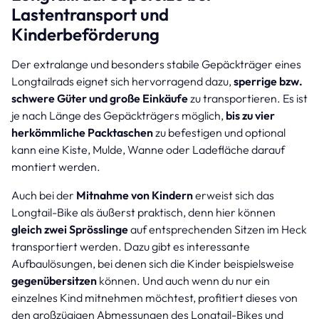
Lastentransport und
Kinderbeförderung
Der extralange und besonders stabile Gepäckträger eines
Longtailrads eignet sich hervorragend dazu,
sperrige bzw.
schwere Güter und große Einkäufe
zu transportieren. Es ist
je nach Länge des Gepäckträgers möglich,
bis zu vier
herkömmliche Packtaschen
zu befestigen und optional
kann eine Kiste, Mulde, Wanne oder Ladefläche darauf
montiert werden.
Auch bei der
Mitnahme von Kindern
erweist sich das
Longtail-Bike als äußerst praktisch, denn hier können
gleich zwei Sprösslinge
auf entsprechenden Sitzen im Heck
transportiert werden. Dazu gibt es interessante
Aufbaulösungen, bei denen sich die Kinder beispielsweise
gegenübersitzen
können. Und auch wenn du nur ein
einzelnes Kind mitnehmen möchtest, profitiert dieses von
den großzügigen Abmessungen des Longtail-Bikes und