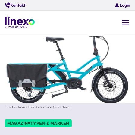
Skip
Kontakt
Login
to
main
content
O
na
Das Lastenrad GSD von Tern (Bild: Tern )
MAGAZIN
TYPEN & MARKEN