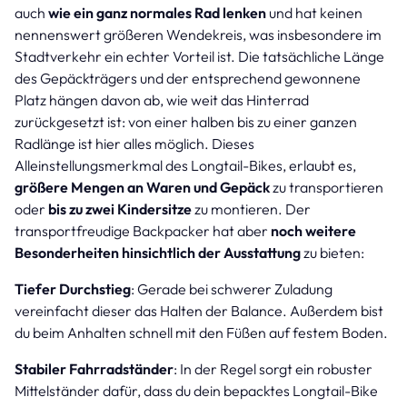
auch
wie ein ganz normales Rad lenken
und hat keinen
nennenswert größeren Wendekreis, was insbesondere im
Stadtverkehr ein echter Vorteil ist. Die tatsächliche Länge
des Gepäckträgers und der entsprechend gewonnene
Platz hängen davon ab, wie weit das Hinterrad
zurückgesetzt ist: von einer halben bis zu einer ganzen
Radlänge ist hier alles möglich. Dieses
Alleinstellungsmerkmal des Longtail-Bikes, erlaubt es,
größere Mengen an Waren und Gepäck
zu transportieren
oder
bis zu zwei Kindersitze
zu montieren. Der
transportfreudige Backpacker hat aber
noch weitere
Besonderheiten hinsichtlich der Ausstattung
zu bieten:
Tiefer Durchstieg
: Gerade bei schwerer Zuladung
vereinfacht dieser das Halten der Balance. Außerdem bist
du beim Anhalten schnell mit den Füßen auf festem Boden.
Stabiler Fahrradständer
: In der Regel sorgt ein robuster
Mittelständer dafür, dass du dein bepacktes Longtail-Bike