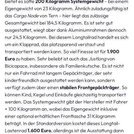
bietet es satte
200 Kilogramm Systemgewicht
– bei einem
Eigengewicht von 23 Kilogramm. Ähnlich zuladungsfähig ist
das
Cargo Node
von Tern – hier liegt das zulässige
Gesamtgewicht bei 184,5 Kilogramm. Es ist sehr gut
ausgestattet, wiegt aber dank Aluminiumrahmen dennoch
nur 24,5 Kilogramm. Bei diesem Longtailrad handelt es sich
um ein Klapprad, das platzsparend verstaut und
transportiert werden kann. So viel Finesse ist für
1.900
Euro
zu haben. Sehr beliebt ist auch das
Justlong
von
Bicicapace, insbesondere als Familienkutsche. Es ist nicht
nur ein Fahrrad mit langem Gepäckträger, der sehr
kinderfreundlich ausgestattet werden kann, sondern
verfügt zudem über einen
stabilen Frontgepäckträger
. So
können Kind, Kegel und Einkäufe gleichzeitig transportiert
werden. Das Systemgewicht gibt der Hersteller mit Fahrer
+ 100 Kilogramm an, wobei das Eigengewicht inklusive
einer optional erhältlichen Fronttasche 31 Kilogramm
beträgt. In der Standardversion kostet dieses Longtail-
Lastenrad
1.600 Euro
, allerdings ist die Ausstattung dann