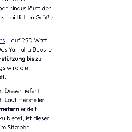
er hinaus läuft der
hschnittlichen Größe
cs
– auf 250 Watt
Das Yamaha Booster
stützung bis zu
gs wird die
lt.
. Dieser liefert
. Laut Hersteller
ometern
erzielt
 bietet, ist dieser
im Sitzrohr