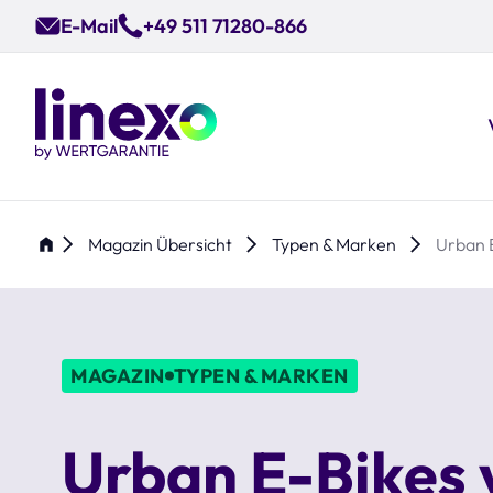
Skip
E-Mail
+49 511 71280-866
to
main
content
Magazin Übersicht
Typen & Marken
Urban 
MAGAZIN
TYPEN & MARKEN
Urban E-Bikes 