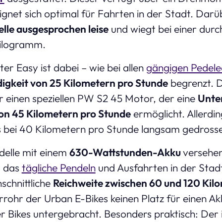
net sich optimal für Fahrten in der Stadt. Darüb
lle ausgesprochen leise
und wiegt bei einer durc
Kilogramm.
er Easy ist dabei – wie bei allen
gängigen Pedele
igkeit von 25 Kilometern pro Stunde
begrenzt. 
 einen speziellen PW S2 45 Motor, der eine
Unter
on 45 Kilometern pro Stunde
ermöglicht. Allerdin
s bei 40 Kilometern pro Stunde langsam gedrosse
delle mit einem
630-Wattstunden-Akku
versehen
r das
tägliche Pendeln
und Ausfahrten in der Stadt
schnittliche
Reichweite zwischen 60 und 120 Kil
ohr der Urban E-Bikes keinen Platz für einen Akku
er Bikes untergebracht. Besonders praktisch: Der 