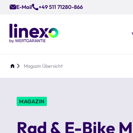
Skip
E-Mail
+49 511 71280-866
to
main
content
Magazin Übersicht
MAGAZIN
Rad & E-Bike 