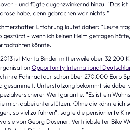
over - und fügte augenzwinkernd hinzu: "Das ist 
porose habe, denn gebrochen war nichts."
schmerzhafter Erfahrung lautet daher: "Leute trag
 gestürzt - wenn ich keinen Helm getragen hätte,
hrradfahren könnte."
r 2013 ist Marta Binder mittlerweile über 32.200
organisation
Opportunity International Deutschla
rch ihre Fahrradtour schon über 270.000 Euro S
na gesammelt. Unterstützung bekommt sie dabei
zialversicherer Wertgarantie. "Es ist ein Wahnsi
die mich dabei unterstützen. Ohne die könnte ich
n, so viel zu fahren", sagte die pensionierte Kin
wo sie von Georg Düsener, Vertriebsleiter Bike W