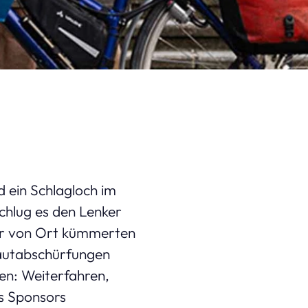
d ein Schlagloch im
chlug es den Lenker
fer von Ort kümmerten
 Hautabschürfungen
en: Weiterfahren,
es Sponsors