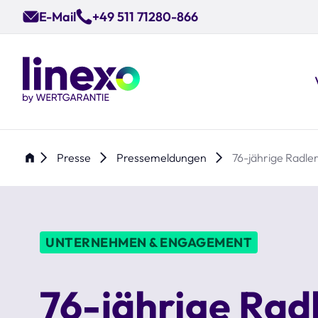
Skip
E-Mail
+49 511 71280-866
to
main
content
Presse
Pressemeldungen
76-jährige Radle
UNTERNEHMEN & ENGAGEMENT
76-jährige Rad