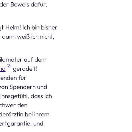
der Beweis dafür,
t Helm! Ich bin bisher
 dann weiß ich nicht,
 Kilometer auf dem
nd
geradelt!
penden für
 von Spendern und
nnsgefühl, dass ich
 schwer den
derärztin bei ihrem
ertgarantie, und