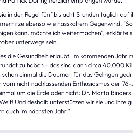
d Patrick Döring herzlich empfangen wurde.
 sie in der Regel fünf bis acht Stunden täglich au
merhitze ebenso wie nasskaltem Gegenwind. "Sol
inigen kann, möchte ich weitermachen", erklärte s
ktober unterwegs sein.
n es die Gesundheit erlaubt, im kommenden Jahr r
undet zu haben - das sind dann circa 40.000 Kil
schon einmal die Daumen für das Gelingen gedrüc
ch vom nicht nachlassenden Enthusiasmus der 76-
b einmal um die Erde oder nicht: Dr. Marta Binders 
r Welt! Und deshalb unterstützen wir sie und ihre 
rn auch im nächsten Jahr."