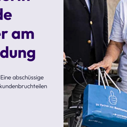
de
er am
ndung
 Eine abschüssige
ekundenbruchteilen