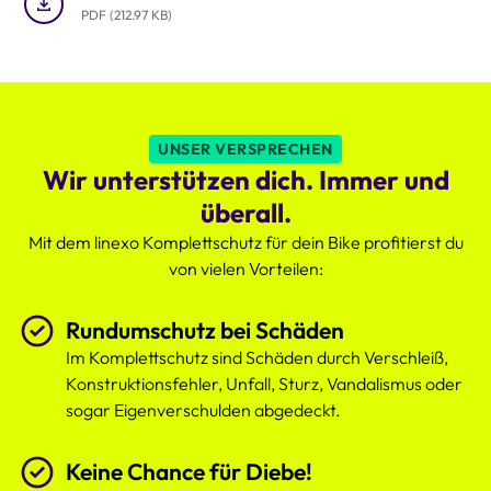
um-
PDF (212.97 KB)
die-
Uhr
Schutz
des
Komplettschutzes,
der
UNSER VERSPRECHEN
deutlich
Wir unterstützen dich. Immer und
attraktiver
ist.
überall.
Mit dem linexo Komplettschutz für dein Bike profitierst du
von vielen Vorteilen:
Rundumschutz bei Schäden
Im Komplettschutz sind Schäden durch Verschleiß,
Konstruktionsfehler, Unfall, Sturz, Vandalismus oder
sogar Eigenverschulden abgedeckt.
Keine Chance für Diebe!