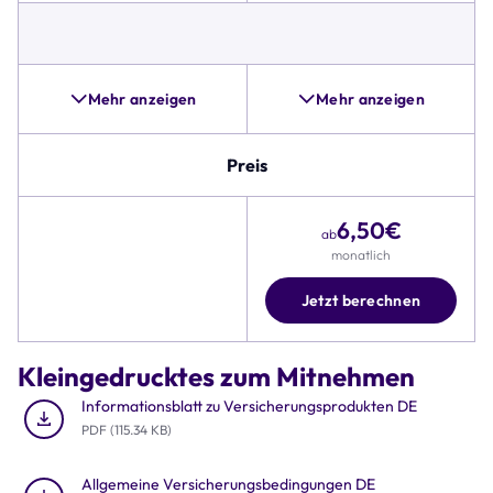
für
Sturz-
und
Unfallschäden,
Pannenhilfe
Mehr anzeigen
Mehr anzeigen
und
Alternativen,
wie
Preis
beispielsweise
Zubehörschutz,
6,50
€
umfangreicher
ab
ist.
monatlich
Zudem
umfasst
Jetzt berechnen
die
Tabelle
Details
Kleingedrucktes zum Mitnehmen
zu
Preis,
Informationsblatt zu Versicherungsprodukten DE
Deckungssumme
PDF (115.34 KB)
und
Rund-
Allgemeine Versicherungsbedingungen DE