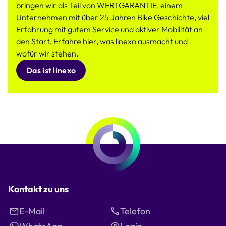
bringen wir als Teil von WERTGARANTIE, einem
Unternehmen mit über 25 Jahren Bike Geschichte, viel
Erfahrung mit gutem Service und aktiver Mobilität an
den Start. Erfahre hier, was linexo ausmacht und
wofür wir stehen.
Das ist linexo
Kontakt zu uns
E-Mail
Telefon