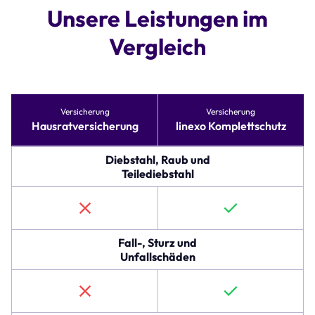
Unsere Leistungen im
Vergleich
Tabelle
Versicherung
Versicherung
vergleicht
Hausratversicherung
linexo Komplettschutz
Versicherungsoptionen
für
Hausratversicherung
Diebstahl, Raub und
und
Teilediebstahl
linexo
Komplettschutz.
Die
erste
Zeile
Fall-, Sturz und
beschreibt
Unfallschäden
den
Schutz
gegen
Diebstahl,