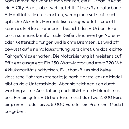
Vom Namen her könnte man denken, ein E-Urban-Bike sei
ein E-City-Bike... aber weit gefehlt! Dieses Symbol urbaner
E-Mobilität ist leicht, sportlich, wendig und setzt oft auch
optische Akzente. Minimalistisch ausgestattet – und oft
kaum als E-Bike erkennbar – besticht das E-Urban-Bike
durch schmale, komfortable Reifen, hochwertige Naben-
oder Kettenschaltungen und leichte Bremsen. Es wird oft
bewusst auf eine Vollausstattung verzichtet, um das leichte
Fahrgefühl zu erhalten. Die Motorisierung ist meistens auf
Effizienz ausgelegt: Ein 250-Watt-Motor und etwa 320 Wh
Akkukapazität sind typisch. E-Urban-Bikes sind keine
klassische Fahrradkategorie; je nach Hersteller und Modell
gibt es viele Unterschiede. Aber sie zeichnen sich durch
wartungsarme Ausstattung und stilsicheren Minimalismus
aus. Für ein gutes E-Urban-Bike musst du etwa 2.800 Euro
einplanen – oder bis zu 5.000 Euro für ein Premium-Modell
ausgeben.