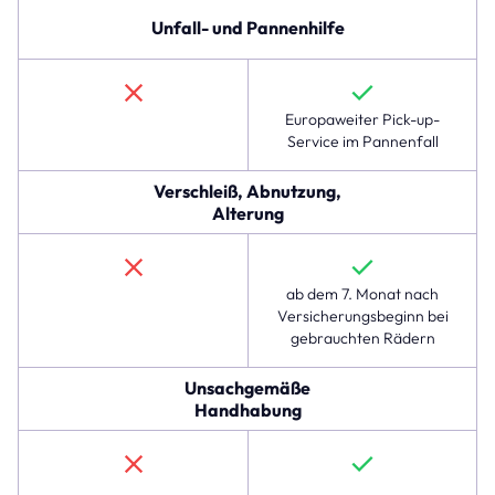
Raub
Unfall- und Pannenhilfe
und
Teilediebstahl,
der
im
Europaweiter Pick-up-
linexo
Service im Pannenfall
Komplettschutz
verfügbar
Verschleiß, Abnutzung,
ist,
Alterung
jedoch
nicht
in
der
ab dem 7. Monat nach
Hausratversicherung.
Versicherungsbeginn bei
Die
gebrauchten Rädern
folgenden
Zeilen
Unsachgemäße
zeigen,
Handhabung
dass
der
Komplettschutz
auch