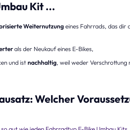
mbau Kit ...
risierte Weiternutzung
eines Fahrrads, das dir
erter
als der Neukauf eines E-Bikes,
en und ist
nachhaltig
, weil weder Verschrottung
ausatz: Welcher Vorausset
 so gut wie jeden Fahrradtyp E-Bike Umbau Kits
.