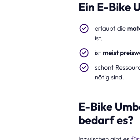
Ein E-Bike U
erlaubt die
moto
ist,
ist
meist preisw
schont Ressourc
nötig sind.
E-Bike Umb
bedarf es?
Inzwischen gibt es
für