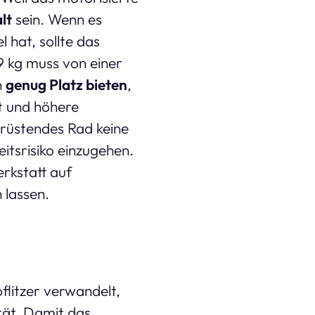
lt
sein. Wenn es
 hat, sollte das
9 kg muss von einer
h
genug Platz bieten
,
t und höhere
rüstendes Rad keine
eitsrisiko einzugehen.
rkstatt auf
 lassen.
flitzer verwandelt,
tät. Damit das