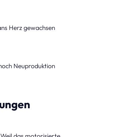
 ans Herz gewachsen
 noch Neuproduktion
zungen
Weil das motorisierte