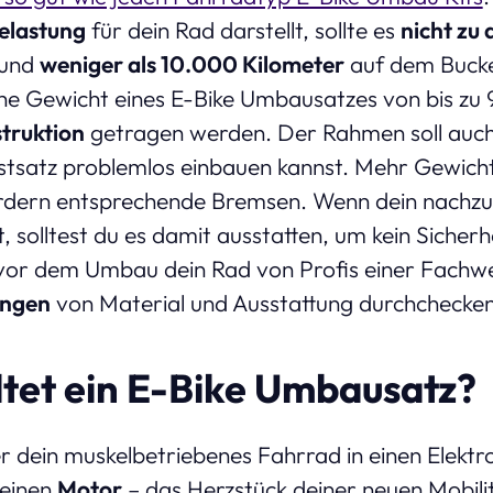
elastung
für dein Rad darstellt, sollte es
nicht zu a
 und
weniger als 10.000 Kilometer
auf dem Buckel
che Gewicht eines E-Bike Umbausatzes von bis zu 
truktion
getragen werden. Der Rahmen soll auc
tsatz problemlos einbauen kannst. Mehr Gewich
rdern entsprechende Bremsen. Wenn dein nachzu
, solltest du es damit ausstatten, um kein Sicherh
u vor dem Umbau dein Rad von Profis einer Fachwe
ungen
von Material und Ausstattung durchchecken
tet ein E-Bike Umbausatz?
 dein muskelbetriebenes Fahrrad in einen Elektro
 einen
Motor
– das Herzstück deiner neuen Mobili