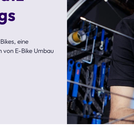
gs
Bikes, eine
en von E-Bike Umbau