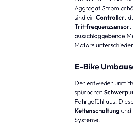
Aggregat Strom erhäl
sind ein
Controller
, d
Trittfrequenzsensor
,
ausschlaggebende Mer
Motors unterschieden
E-Bike Umbaus
Der entweder unmitte
spürbaren
Schwerpun
Fahrgefühl aus. Dies
Kettenschaltung
und 
Systeme.