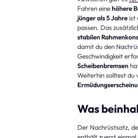
Fahren eine
höhere B
jünger als 5 Jahre
ist
passen. Das zusätzli
stabilen Rahmenkons
damit du den Nachrüs
Geschwindigkeit erfo
Scheibenbremsen
hat
Weiterhin solltest d
Ermüdungserschein
Was beinhal
Der Nachrüstsatz, der
enthält zuerst einmal