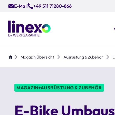
Skip
E-Mail
+49 511 71280-866
to
main
content
Magazin Übersicht
Ausrüstung & Zubehör
E
MAGAZIN
AUSRÜSTUNG & ZUBEHÖR
E-Bike Umbaus