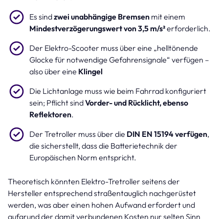
Es sind
zwei unabhängige Bremsen
mit einem
Mindestverzögerungswert von 3,5 m/s²
erforderlich.
Der Elektro-Scooter muss über eine „helltönende
Glocke für notwendige Gefahrensignale“ verfügen –
also über eine
Klingel
Die Lichtanlage muss wie beim Fahrrad konfiguriert
sein; Pflicht sind
Vorder- und Rücklicht, ebenso
Reflektoren
.
Der Tretroller muss über die
DIN EN 15194 verfügen
,
die sicherstellt, dass die Batterietechnik der
Europäischen Norm entspricht.
Theoretisch könnten Elektro-Tretroller seitens der
Hersteller entsprechend straßentauglich nachgerüstet
werden, was aber einen hohen Aufwand erfordert und
aufgrund der damit verbundenen Kosten nur selten Sinn