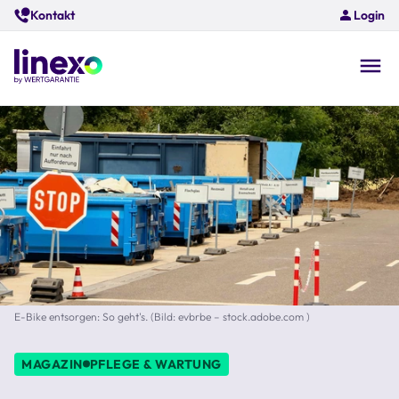
Skip
Kontakt
Login
to
main
content
O
na
E-Bike entsorgen: So geht's. (Bild: evbrbe – stock.adobe.com )
MAGAZIN
PFLEGE & WARTUNG