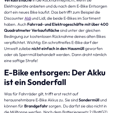
Elektrogeräte anbieten und du nach dem E-Bike Entsorgen
dort ein neues Bike kaufst. Das betrifft zum Beispiel die
Discounter
Aldi
und Lidl, die beide E-Bikes im Sortiment
haben. Auch
Fahrrad- und Elektrogeschäfte mit über 400
Quadratmeter Verkaufsfläche
sind unter der gleichen
Bedingung zur kostenlosen Rücknahme deines alten Bikes
verpflichtet. Wichtig: Ein schrottreifes E-Bike darf der
Umwelt zuliebe
nicht einfach in den Hausmüll
geworfen
oder als Sperrmüll behandelt werden. Dann droht nämlich
eine saftige Strafe!
E-Bike entsorgen: Der Akku
ist ein Sonderfall
Was für Fahrräder gilt, trifft erst recht auf
herausnehmbare E-Bike Akkus zu. Sie sind
Sondermüll
und
können für
Brandgefahr
sorgen. Du darfst sie also nicht in
die Mülltonne werfen. Nach dem Batteriegesetz 2 (BattG2)