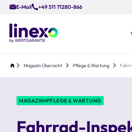
Skip
E-Mail
+49 511 71280-866
to
main
content
Magazin Übersicht
Pflege & Wartung
Fahrr
MAGAZIN
PFLEGE & WARTUNG
Fahrrad-Inspek