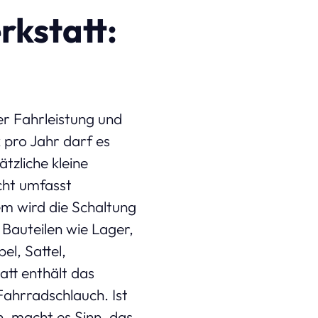
rkstatt:
?
er Fahrleistung und
 pro Jahr darf es
tzliche kleine
icht umfasst
m wird die Schaltung
 Bauteilen wie Lager,
el, Sattel,
att enthält das
Fahrradschlauch. Ist
, macht es Sinn, das