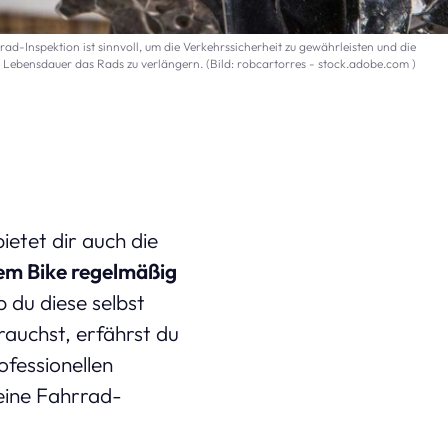
ad-Inspektion ist sinnvoll, um die Verkehrssicherheit zu gewährleisten und die
Lebensdauer das Rads zu verlängern. (Bild: robcartorres - stock.adobe.com )
etet dir auch die
em Bike regelmäßig
b du diese selbst
auchst, erfährst du
ofessionellen
eine Fahrrad-