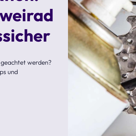
Zweirad
ssicher
n geachtet werden?
pps und