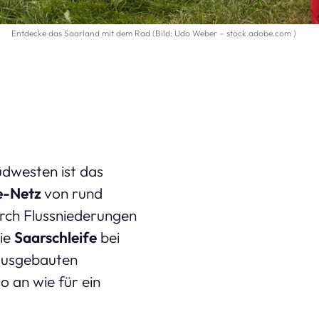
Entdecke das Saarland mit dem Rad (Bild: Udo Weber – stock.adobe.com )
üdwesten ist das
e-Netz
von rund
urch Flussniederungen
ie
Saarschleife
bei
 ausgebauten
 an wie für ein