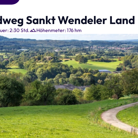
dweg Sankt Wendeler Land
uer: 2:30 Std.
Höhenmeter: 176 hm