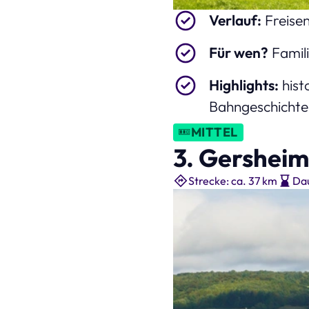
Verlauf:
Freisen
Für wen?
Famili
Highlights:
hist
Bahngeschichte
MITTEL
3. Gershei
Strecke: ca. 37 km
Dau