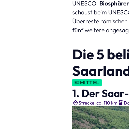
UNESCO-
Biosphären
schaust beim UNESC
Überreste römischer Z
fünf weitere angesagt
Die 5 be
Saarlan
MITTEL
1. Der Saa
Strecke: ca. 110 km
Da