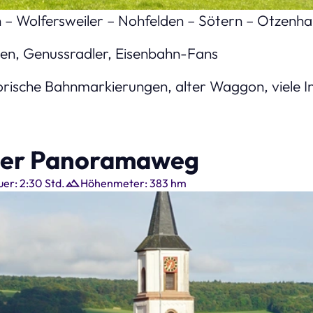
 – Wolfersweiler – Nohfelden – Sötern – Otzenh
St. Wendeler Land Na
en, Genussradler, Eisenbahn-Fans
orische Bahnmarkierungen, alter Waggon, viele I
mer Panoramaweg
er: 2:30 Std.
Höhenmeter: 383 hm