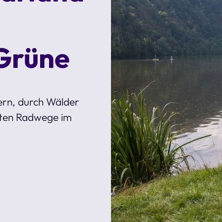
n
 Grüne
ern, durch Wälder
nsten Radwege im