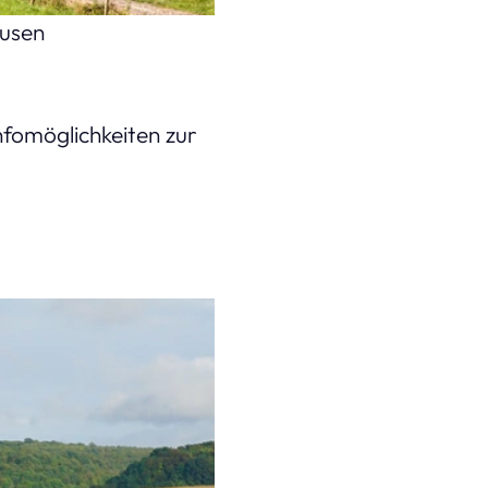
ausen
tur (Bild: Petair – stock.adobe.com )
nfomöglichkeiten zur