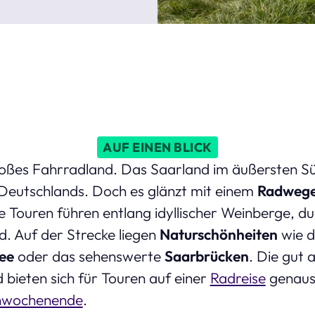
AUF EINEN BLICK
roßes Fahrradland. Das Saarland im äußersten S
 Deutschlands. Doch es glänzt mit einem
Radweg
ie Touren führen entlang idyllischer Weinberge, d
d. Auf der Strecke liegen
Naturschönheiten
wie d
ee
oder das sehenswerte
Saarbrücken
. Die gut
bieten sich für Touren auf einer
Radreise
genauso
enwochenende
.