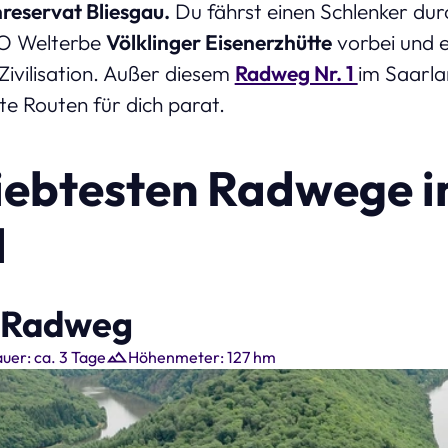
reservat Bliesgau.
Du fährst einen Schlenker dur
O Welterbe
Völklinger Eisenerzhütte
vorbei und 
ivilisation. Außer diesem
Radweg Nr. 1
im Saarla
e Routen für dich parat.
liebtesten Radwege 
d
r-Radweg
uer: ca. 3 Tage
Höhenmeter: 127 hm