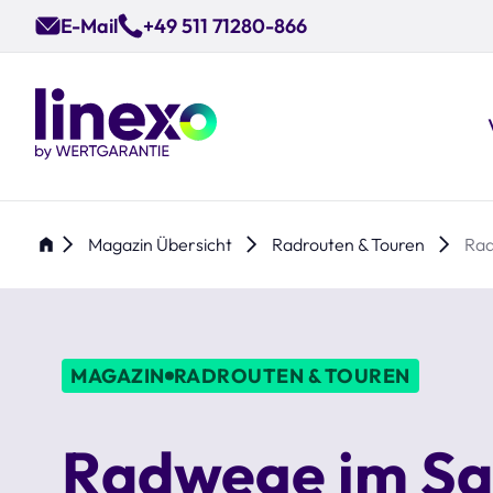
Skip
E-Mail
+49 511 71280-866
to
main
content
Magazin Übersicht
Radrouten & Touren
Rad
MAGAZIN
RADROUTEN & TOUREN
Radwege im Sa