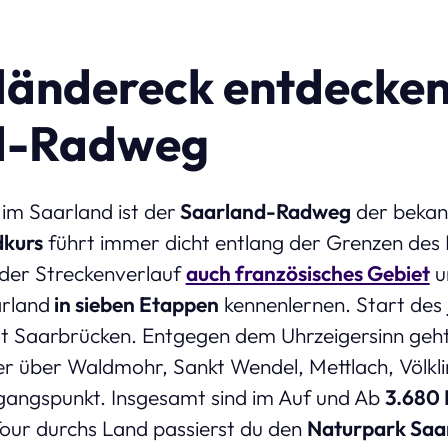
ländereck entdecke
d-Radweg
m Saarland ist der
Saarland-Radweg
der bekan
dkurs
führt immer dicht entlang der Grenzen des
t der Streckenverlauf
auch französisches Gebiet
u
arland
in sieben Etappen
kennenlernen. Start des
 Saarbrücken. Entgegen dem Uhrzeigersinn geht
 über Waldmohr, Sankt Wendel, Mettlach, Völkl
angspunkt. Insgesamt sind im Auf und Ab
3.680
Tour durchs Land passierst du den
Naturpark Saa