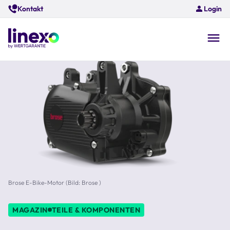
Skip
Kontakt
Login
to
main
content
O
na
Brose E-Bike-Motor (Bild: Brose )
MAGAZIN
TEILE & KOMPONENTEN