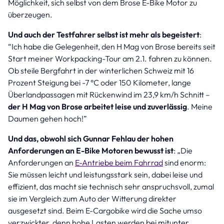
Möglichkeit, sich selbst von dem Brose E-Bike Motor zu
überzeugen.
Und auch
der Testfahrer selbst ist mehr als begeistert
:
“Ich habe die Gelegenheit, den H Mag von Brose bereits seit
Start meiner Workpacking-Tour am 2.1. fahren zu können.
Ob steile Bergfahrt in der winterlichen Schweiz mit 16
Prozent Steigung bei -7 °C oder 150 Kilometer, lange
Überlandpassagen mit Rückenwind im 23,9 km/h Schnitt –
der H Mag von Brose arbeitet leise und zuverlässig
. Meine
Daumen gehen hoch!”
Und das, obwohl sich Gunnar Fehlau der hohen
Anforderungen an E-Bike Motoren bewusst ist
: „Die
Anforderungen an
E-Antriebe beim Fahrrad
sind enorm:
Sie müssen leicht und leistungsstark sein, dabei leise und
effizient, das macht sie technisch sehr anspruchsvoll, zumal
sie im Vergleich zum Auto der Witterung direkter
ausgesetzt sind. Beim E-Cargobike wird die Sache umso
verzwickter, denn hohe Lasten werden bei mitunter