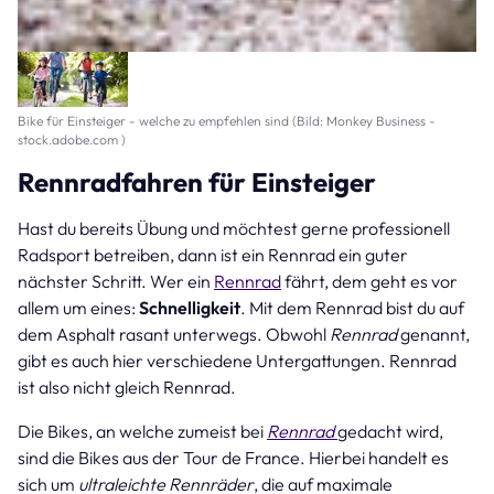
Bike für Einsteiger - welche zu empfehlen sind (Bild: Monkey Business -
stock.adobe.com )
Rennradfahren für Einsteiger
Hast du bereits Übung und möchtest gerne professionell
Radsport betreiben, dann ist ein Rennrad ein guter
nächster Schritt. Wer ein
Rennrad
fährt, dem geht es vor
allem um eines:
Schnelligkeit
. Mit dem Rennrad bist du auf
dem Asphalt rasant unterwegs. Obwohl
Rennrad
genannt,
gibt es auch hier verschiedene Untergattungen. Rennrad
ist also nicht gleich Rennrad.
Die Bikes, an welche zumeist bei
Rennrad
gedacht wird,
sind die Bikes aus der Tour de France. Hierbei handelt es
sich um
ultraleichte Rennräder
, die auf maximale