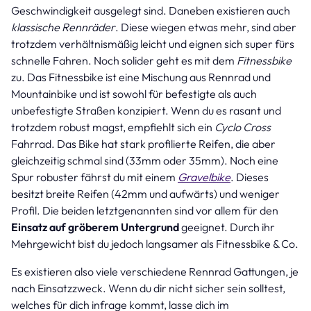
Geschwindigkeit ausgelegt sind. Daneben existieren auch
klassische Rennräder
. Diese wiegen etwas mehr, sind aber
trotzdem verhältnismäßig leicht und eignen sich super fürs
schnelle Fahren. Noch solider geht es mit dem
Fitnessbike
zu. Das Fitnessbike ist eine Mischung aus Rennrad und
Mountainbike und ist sowohl für befestigte als auch
unbefestigte Straßen konzipiert. Wenn du es rasant und
trotzdem robust magst, empfiehlt sich ein
Cyclo Cross
Fahrrad. Das Bike hat stark profilierte Reifen, die aber
gleichzeitig schmal sind (33mm oder 35mm). Noch eine
Spur robuster fährst du mit einem
Gravelbike
. Dieses
besitzt breite Reifen (42mm und aufwärts) und weniger
Profil. Die beiden letztgenannten sind vor allem für den
Einsatz auf gröberem Untergrund
geeignet. Durch ihr
Mehrgewicht bist du jedoch langsamer als Fitnessbike & Co.
Es existieren also viele verschiedene Rennrad Gattungen, je
nach Einsatzzweck. Wenn du dir nicht sicher sein solltest,
welches für dich infrage kommt, lasse dich im