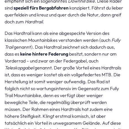
empfiehlt sich ein sogenanntes
Downhill Bike
. Diese Räder
sind
speziell fürs Bergabfahren
konzipiert. Fährst du lieber
querfeldein und kreuz und quer durch die Natur, dann greif
doch zum
Hardtrail
.
Das Hardtrail kann als eine abgespeckte Version des
klassischen Mountainbikes verstanden werden (auch
Fully
Trail
genannt). Das Hardtrail zeichnet sich dadurch aus,
dass es
keine hintere Federung
besitzt, sondern nur am
Vorderrad – und zwar an der Federgabel, auch
Teleskopgabel
genannt. Der große Vorteil eines Hardtrails
ist, dass es weniger kostet als ein vollgefedertes MTB. Die
Herstellung ist somit weniger aufwendig. Das Rad ist
folglich nicht so wartungsintensiv im Gegensatz zum Fully
Trail Mountainbike, denn es verfügt über weniger
bewegliche Teile, die regelmäßig überprüft werden
müssen. Der Rahmen eines Hardtrails hat zudem eine
höhere Steifigkeit. Klingt erstmal komisch, ist aber
tatsächlich ein Vorteil in unwegsamem Gelände. Auf diese