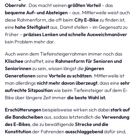
Oberrohr
. Das macht seinen
größten Vorteil
– das
bequeme Auf- und Absteigen
– aus. Mittlerweile weist auch
diese Rahmenform, die oft beim
City E-Bike
zu finden ist,
eine
hohe Steifigkeit
aus. Damit stellen – im Gegensatz zu
früher –
präzises Lenken und schnelle Ausweichmanöver
kein Problem mehr dar.
Auch wenn dem Tiefeinsteigerrahmen immer noch das
Klischee
anhaftet, eine
Rahmenform für Senioren und
Seniorinnen
zu sein, wissen längst die
jüngeren
Generationen
seine
Vorteile zu schätzen
. Mittlerweile ist
man allerdings
nicht mehr davon überzeugt
, dass eine
sehr
aufrechte Sitzposition
wie beim Tiefeinsteiger auf dem E-
Bike über längere Zeit immer
die beste Wahl ist.
Erschütterungen
beispielsweise wirken sich dabei
stark auf
die Bandscheiben
aus, sodass letztendlich die
Verwendung
des E-Bikes
, die zu bewältigende
Strecke und die
Konstitution
der Fahrenden
ausschlaggebend
dafür sind,