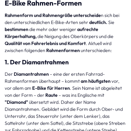
E-Bike Rahmen-Formen
Rahmenform und Rahmengröße unterscheide
n sich bei
den unterschiedlichen E-Bike-Arten sehr
deutlich.
Sie
bestimmen
die mehr oder weniger
aufrechte
Körperhaltung,
die Neigung des Oberkörpers und die
Qualität von Fahrerlebnis und Komfort
. Aktuell wird
zwischen folgenden
Rahmenformen
unterschieden:
1. Der Diamantrahmen
Der
Diamantrahmen
– eine der ersten Fahrrad-
Rahmenformen überhaupt – kommt
am häufigsten
vor,
vor allem am
E-Bike für Herren
. Sein Name ist abgeleitet
von der Form – der
Raute
– was ins Englische mit
"Diamond"
übersetzt wird. Daher der Name
Diamantrahmen. Gebildet wird die Form durch Ober- und
Unterrohr, das Steuerrohr (unter dem Lenker), das
Sattelrohr (unter dem Sattel), die Sitzstrebe (obere Streben
zur Fahrradnabe) und die Kettenstrebe (untere Strebe).