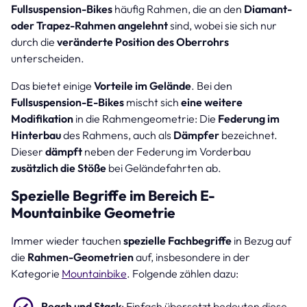
Fullsuspension-Bikes
häufig Rahmen, die an den
Diamant-
oder Trapez-Rahmen angelehnt
sind, wobei sie sich nur
durch die
veränderte Position des Oberrohrs
unterscheiden.
Das bietet einige
Vorteile im Gelände
. Bei den
Fullsuspension-E-Bikes
mischt sich
eine weitere
Modifikation
in die Rahmengeometrie: Die
Federung im
Hinterbau
des Rahmens, auch als
Dämpfer
bezeichnet.
Dieser
dämpft
neben der Federung im Vorderbau
zusätzlich die Stöße
bei Geländefahrten ab.
Spezielle Begriffe im Bereich E-
Mountainbike Geometrie
Immer wieder tauchen
spezielle Fachbegriffe
in Bezug auf
die
Rahmen-Geometrien
auf, insbesondere in der
Kategorie
Mountainbike
. Folgende zählen dazu:
Reach und Stack
: Einfach übersetzt bedeuten diese