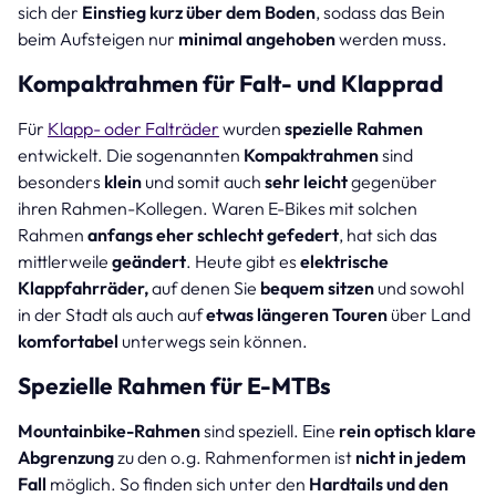
sich der
Einstieg kurz über dem Boden
, sodass das Bein
beim Aufsteigen nur
minimal angehoben
werden
muss.
Kompaktrahmen für Falt- und Klapprad
Für
Klapp- oder Falträder
wurden
spezielle Rahmen
entwickelt. Die sogenannten
Kompaktrahmen
sind
besonders
klein
und somit auch
sehr leicht
gegenüber
ihren Rahmen-Kollegen. Waren E-Bikes mit solchen
Rahmen
anfangs eher schlecht gefedert
, hat sich das
mittlerweile
geändert
. Heute gibt es
elektrische
Klappfahrräder,
auf denen Sie
bequem sitzen
und sowohl
in der Stadt als auch auf
etwas längeren Touren
über Land
komfortabel
unterwegs sein können.
Spezielle Rahmen für E-MTBs
Mountainbike-Rahmen
sind speziell. Eine
rein optisch klare
Abgrenzung
zu den o.g. Rahmenformen ist
nicht in jedem
Fall
möglich. So finden sich unter den
Hardtails und den