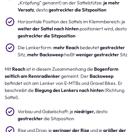
„Kröpfung“ genannt) an der Sattelstütze:
je mehr
Versatz
, desto
gestreckter die Sitzposition
Horizontale Position des Sattels im Klemmbereich: je
weiter der Sattel nach hinten
positioniert wird, desto
gestreckter die Sitzposition
Die Lenkerform:
mehr Reach
bedeutet
gestreckter
Sitz,
mehr Backsweep
heißt
weniger gestreckter
Sitz
Mit
Reach
ist in diesem Zusammenhang die
Bogenform
seitlich am Rennradlenker
gemeint. Der
Backsweep
befindet sich am Lenker von E-MTBs und Gravel Bikes. Er
beschreibt die
Biegung des Lenkers nach hinten
(Richtung
Sattel).
Vorbau und Gabelschaft: je
niedriger,
desto
gestreckter
die Sitzposition
Rise und Drop: je
geringer der Rise
und je
größer der