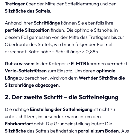
Tretlager
über der Mitte der Sattelklemmung und der
Sitzfläche des Sattels.
Anhand Ihrer
Schrittlänge
können Sie ebenfalls Ihre
perfekte Sitzposition
finden. Die optimale Sitzhöhe, in
diesem Fall gemessen von der Mitte des Tretlagers bis zur
Oberkante des Sattels, wird nach folgender Formel
errechnet: Sattelhöhe = Schrittlänge × 0,885
Gut zu wissen:
In der Kategorie
E-MTB
kommen vermehrt
Vario-Sattelstützen
zum Einsatz. Um deren
optimale
Länge
zu berechnen, wird von dem
Wert der Sitzhöhe die
Sitzrohrlänge abgezogen
.
2. Der zweite Schritt – die Sattelneigung
Die richtige
Einstellung der Sattelneigung
ist nicht zu
unterschätzen, insbesondere wenn es um den
Fahrkomfort
geht. Die Grundeinstellung lautet: Die
Sitzfläche
des Sattels befindet sich
parallel zum Boden
. Aus