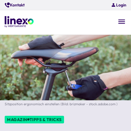
Skip
Kontakt
Login
to
main
content
O
na
Sitzposition ergonomisch einstellen (Bild: brizmaker - stock.adobe.com )
MAGAZIN
TIPPS & TRICKS