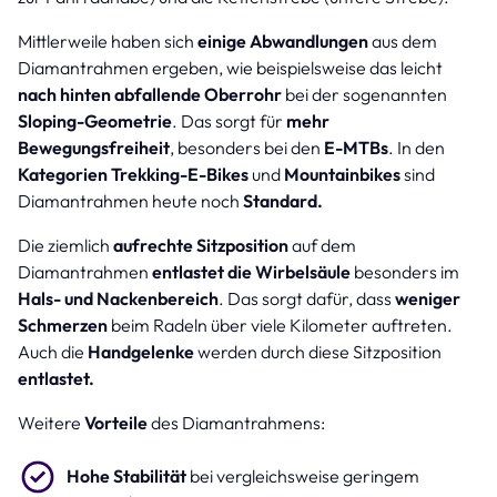
Mittlerweile haben sich
einige Abwandlungen
aus dem
Diamantrahmen ergeben, wie beispielsweise das leicht
nach hinten abfallende Oberrohr
bei der sogenannten
Sloping-Geometrie
. Das sorgt für
mehr
Bewegungsfreiheit
, besonders bei den
E-MTBs
. In den
Kategorien Trekking-E-Bikes
und
Mountainbikes
sind
Diamantrahmen heute noch
Standard.
Die ziemlich
aufrechte Sitzposition
auf dem
Diamantrahmen
entlastet die Wirbelsäule
besonders im
Hals- und Nackenbereich
. Das sorgt dafür, dass
weniger
Schmerzen
beim Radeln über viele Kilometer auftreten.
Auch die
Handgelenke
werden durch diese Sitzposition
entlastet.
Weitere
Vorteile
des Diamantrahmens:
Hohe Stabilität
bei vergleichsweise geringem