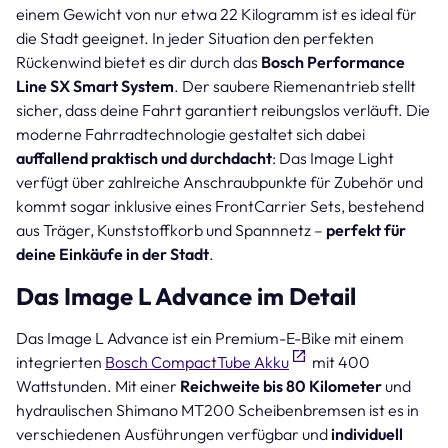
einem Gewicht von nur etwa 22 Kilogramm ist es ideal für
die Stadt geeignet. In jeder Situation den perfekten
Rückenwind bietet es dir durch das
Bosch Performance
Line SX Smart System
. Der saubere Riemenantrieb stellt
sicher, dass deine Fahrt garantiert reibungslos verläuft. Die
moderne Fahrradtechnologie gestaltet sich dabei
auffallend praktisch und durchdacht
: Das Image Light
verfügt über zahlreiche Anschraubpunkte für Zubehör und
kommt sogar inklusive eines FrontCarrier Sets, bestehend
aus Träger, Kunststoffkorb und Spannnetz –
perfekt für
deine Einkäufe in der Stadt
.
Das Image L Advance im Detail
Das Image L Advance ist ein Premium-E-Bike mit einem
integrierten
Bosch CompactTube Akku
mit 400
Wattstunden. Mit einer
Reichweite bis 80 Kilometer
und
hydraulischen Shimano MT200 Scheibenbremsen ist es in
verschiedenen Ausführungen verfügbar und
individuell