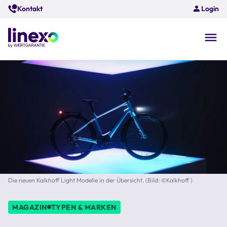
Skip
Kontakt
Login
to
main
content
O
na
Die neuen Kalkhoff Light Modelle in der Übersicht. (Bild: ©Kalkhoff )
MAGAZIN
TYPEN & MARKEN