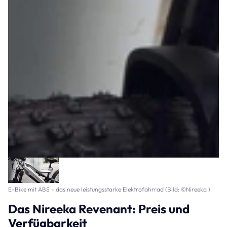
E-Bike mit ABS - das neue leistungsstarke Elektrofahrrad (Bild: ©Nireeka )
Das Nireeka Revenant: Preis und
Verfügbarkeit