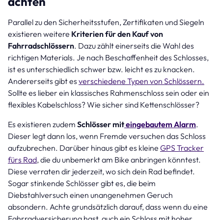
achten
Parallel zu den Sicherheitsstufen, Zertifikaten und Siegeln
existieren weitere
Kriterien für den Kauf von
Fahrradschlössern
. Dazu zählt einerseits die Wahl des
richtigen Materials. Je nach Beschaffenheit des Schlosses,
ist es unterschiedlich schwer bzw. leicht es zu knacken.
Andererseits gibt es
verschiedene Typen von Schlössern.
Sollte es lieber ein klassisches Rahmenschloss sein oder ein
flexibles Kabelschloss? Wie sicher sind Kettenschlösser?
Es existieren zudem
Schlösser mit
eingebautem Alarm
.
Dieser legt dann los, wenn Fremde versuchen das Schloss
aufzubrechen. Darüber hinaus gibt es kleine
GPS Tracker
fürs Rad
, die du unbemerkt am Bike anbringen könntest.
Diese verraten dir jederzeit, wo sich dein Rad befindet.
Sogar stinkende Schlösser gibt es, die beim
Diebstahlversuch einen unangenehmen Geruch
absondern. Achte grundsätzlich darauf, dass wenn du eine
Fahrradversicherung hast, auch ein Schloss mit hoher