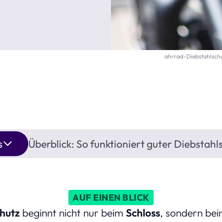
ahrrad-Diebstahlschu
s
Überblick: So funktioniert guter Diebstahl
AUF EINEN BLICK
hutz
beginnt nicht nur beim
Schloss
, sondern be