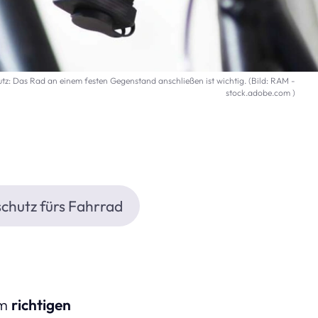
tz: Das Rad an einem festen Gegenstand anschließen ist wichtig. (Bild: RAM -
stock.adobe.com )
schutz fürs Fahrrad
im
richtigen