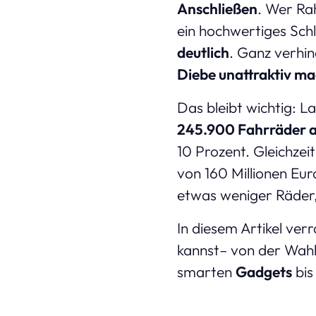
Anschließen
. Wer Ra
ein hochwertiges Sch
deutlich
. Ganz verhin
Diebe unattraktiv m
Das bleibt wichtig: La
245.900 Fahrräder al
10 Prozent. Gleichzei
von 160 Millionen Eu
etwas weniger Räder,
In diesem Artikel ver
kannst– von der Wah
smarten
Gadgets
bis