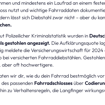
hmen und mindestens ein Laufrad an einem feste
loss nutzt und wichtige Fahrraddaten dokumentie
dern lässt sich Diebstahl zwar nicht – aber du ka
achen.
ut Polizeilicher Kriminalstatistik wurden in
Deutsc
s gestohlen angezeigt.
Die Aufklärungsquote lag
tig meldete die Versicherungswirtschaft für 202
ro bei versicherten Fahrraddiebstählen. Gestohle
 aber oft hochwertigere.
raten wir dir, wie du dein Fahrrad bestmöglich vo
l des passenden
Fahrradschlosses
über
Codieru
 hin zu Verhaltensregeln, die Langfinger wirkungs