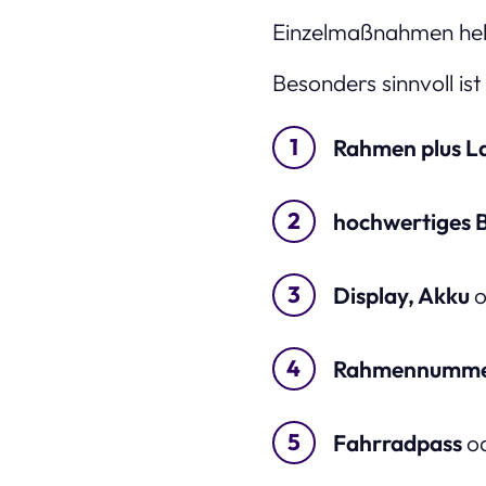
Einzelmaßnahmen helf
Besonders sinnvoll ist
Rahmen plus La
hochwertiges B
Display, Akku
Rahmennummer
Fahrradpass
o