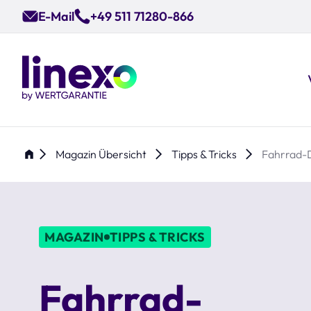
Skip
E-Mail
+49 511 71280-866
to
main
content
Magazin Übersicht
Tipps & Tricks
Fahrrad-D
MAGAZIN
TIPPS & TRICKS
Fahrrad-