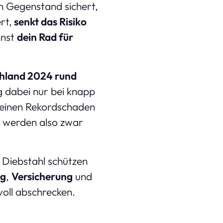
n Gegenstand sichert,
rt,
senkt das Risiko
nnst
dein Rad für
hland 2024 rund
 dabei nur bei knapp
4 einen Rekordschaden
n werden also zwar
r Diebstahl schützen
ng
,
Versicherung
und
voll abschrecken.