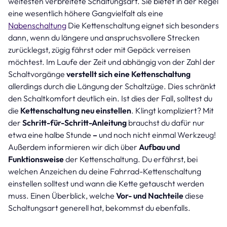
weitesten verbreitete Schaltungsart. Sie bietet in der Regel
eine wesentlich höhere Gangvielfalt als eine
Nabenschaltung
Die Kettenschaltung eignet sich besonders
dann, wenn du längere und anspruchsvollere Strecken
zurücklegst, zügig fährst oder mit Gepäck verreisen
möchtest. Im Laufe der Zeit und abhängig von der Zahl der
Schaltvorgänge
verstellt sich eine Kettenschaltung
allerdings durch die Längung der Schaltzüge. Dies schränkt
den Schaltkomfort deutlich ein. Ist dies der Fall, solltest du
die
Kettenschaltung neu einstellen
. Klingt kompliziert? Mit
der
Schritt-für-Schritt-Anleitung
brauchst du dafür nur
etwa eine halbe Stunde
–
und noch nicht einmal Werkzeug!
Außerdem informieren wir dich über
Aufbau und
Funktionsweise
der Kettenschaltung. Du erfährst, bei
welchen Anzeichen du deine Fahrrad-Kettenschaltung
einstellen solltest und wann die Kette getauscht werden
muss. Einen Überblick, welche
Vor- und Nachteile
diese
Schaltungsart generell hat, bekommst du ebenfalls.