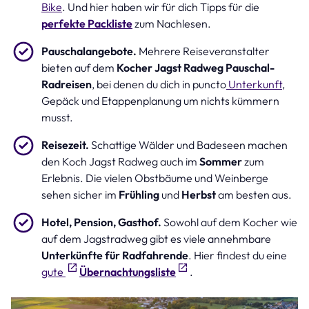
Bike
. Und hier haben wir für dich Tipps für die
perfekte Packliste
zum Nachlesen.
Pauschalangebote.
Mehrere Reiseveranstalter
bieten auf dem
Kocher Jagst Radweg Pauschal-
Radreisen
, bei denen du dich in puncto
Unterkunft
,
Gepäck und Etappenplanung um nichts kümmern
musst.
Reisezeit.
Schattige Wälder und Badeseen machen
den Koch Jagst Radweg auch im
Sommer
zum
Erlebnis. Die vielen Obstbäume und Weinberge
sehen sicher im
Frühling
und
Herbst
am besten aus.
Hotel, Pension, Gasthof.
Sowohl auf dem Kocher wie
auf dem Jagstradweg gibt es viele annehmbare
Unterkünfte für Radfahrende
. Hier findest du eine
gute
Übernachtungsliste
.