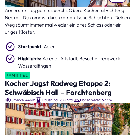
Am ersten Tag geht es durchs Obere Kochertal Richtung
Marktplatz in Aalen (Bild: Sina Ettmer – stock.adobe.com )
Neckar. Du kommst durch romantische Schluchten. Deinen
Weg säumt immer mal wieder ein altes Schloss oder ein
uriges Kloster.
Startpunkt:
Aalen
Highlights:
Aalener Altstadt, Besucherbergwerk
Wasseralfingen
MITTEL
Kocher Jagst Radweg Etappe 2:
Schwäbisch Hall – Forchtenberg
Strecke: 44 km
Dauer: ca. 2:30 Std.
Höhenmeter: 62 hm