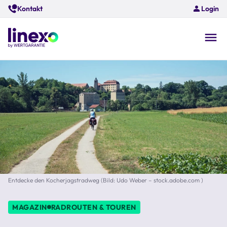
Skip
Kontakt
Login
to
main
content
O
na
Entdecke den Kocherjagstradweg (Bild: Udo Weber – stock.adobe.com )
MAGAZIN
RADROUTEN & TOUREN