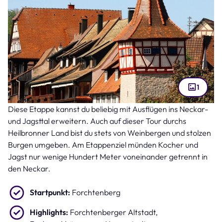
1
Diese Etappe kannst du beliebig mit Ausflügen ins Neckar-
Altstadt Forchtenberg (Bild: Marc Stephan – stock.adobe.com )
und Jagsttal erweitern. Auch auf dieser Tour durchs
Heilbronner Land bist du stets von Weinbergen und stolzen
Burgen umgeben. Am Etappenziel münden Kocher und
Jagst nur wenige Hundert Meter voneinander getrennt in
den Neckar.
Startpunkt:
Forchtenberg
Highlights:
Forchtenberger Altstadt,