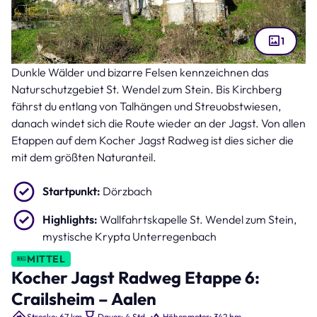
1
Dunkle Wälder und bizarre Felsen kennzeichnen das
Kapelle St. Wendel zum Stein (Bild: Eberhard Spaeth – stock.adobe.com )
Naturschutzgebiet St. Wendel zum Stein. Bis Kirchberg
fährst du entlang von Talhängen und Streuobstwiesen,
danach windet sich die Route wieder an der Jagst. Von allen
Etappen auf dem Kocher Jagst Radweg ist dies sicher die
mit dem größten Naturanteil.
Startpunkt:
Dörzbach
Highlights:
Wallfahrtskapelle St. Wendel zum Stein,
mystische Krypta Unterregenbach
MITTEL
Kocher Jagst Radweg Etappe 6:
Crailsheim – Aalen
Strecke: 67 km
Dauer: 4 Std.
Höhenmeter: 342 hm