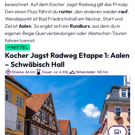
bezeichnet. Auf dem Kocher Jagst Radweg gilt das Prinzip:
Den einen Fluss fährst du
runter
, den anderen wieder
rauf
.
Wendepunkt ist Bad Friedrichshall am Neckar, Start und
Ziel ist
Aalen
. So ergibt sich ein
Rundkurs
, aus dem du in
eigener Regie Querverbindungen oder Abstecher-Touren
fahren kannst.
MITTEL
Kocher Jagst Radweg Etappe 1: Aalen
– Schwäbisch Hall
Strecke: 66 km
Dauer: ca. 4 Std.
Höhenmeter: 165 hm
1