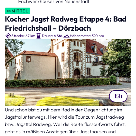
Fachwerkhäuser von Neuenstadt
MITTEL
Kocher Jagst Radweg Etappe 4: Bad
Friedrichshall – Dörzbach
Strecke: 67 km
Dauer: 4 Std.
Höhenmeter: 320 hm
1
Und schon bist du mit dem Rad in der Gegenrichtung im
Die Götzenburg, auch Burg Jagsthausen, in Hohenlohe, Baden-Württemberg
(Bild: 0711bilder – stock.adobe.com )
Jagsttal unterwegs. Hier wird die Tour zum Jagstradweg
bzw. Jagsttal Radweg. Weil die Route flussaufwärts führt,
geht es in mäßigen Anstiegen über Jagsthausen und