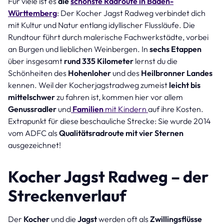
Für viele ist es
die
schönste Radroute in Baden-
Württemberg
: Der Kocher Jagst Radweg verbindet dich
mit Kultur und Natur entlang idyllischer Flussläufe. Die
Rundtour führt durch malerische Fachwerkstädte, vorbei
an Burgen und lieblichen Weinbergen. In
sechs Etappen
über insgesamt
rund 335 Kilometer
lernst du die
Schönheiten des
Hohenloher
und des
Heilbronner Landes
kennen. Weil der Kocherjagstradweg zumeist
leicht bis
mittelschwer
zu fahren ist, kommen hier vor allem
Genussradler
und
Familien
mit Kindern
auf ihre Kosten.
Extrapunkt für diese beschauliche Strecke: Sie wurde 2014
vom ADFC als
Qualitätsradroute mit vier Sternen
ausgezeichnet!
Kocher Jagst Radweg – der
Streckenverlauf
Der
Kocher
und die
Jagst
werden oft als
Zwillingsflüsse