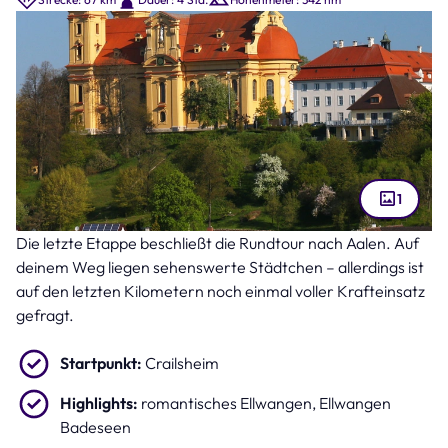
1
Die letzte Etappe beschließt die Rundtour nach Aalen. Auf
Wallfahrt Schönenberg Ellwangen in Baden Württemberg (Bild: Bildagentur-
o – stock.adobe.com )
deinem Weg liegen sehenswerte Städtchen – allerdings ist
auf den letzten Kilometern noch einmal voller Krafteinsatz
gefragt.
Startpunkt:
Crailsheim
Highlights:
romantisches Ellwangen, Ellwangen
Badeseen