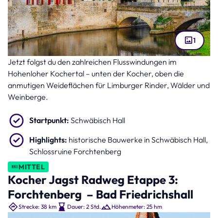
1
Jetzt folgst du den zahlreichen Flusswindungen im
Altstadt Schwäbisch Hall (Bild: Boris Stroujko – stock.adobe.com )
Hohenloher Kochertal – unten der Kocher, oben die
anmutigen Weideflächen für Limburger Rinder, Wälder und
Weinberge.
Startpunkt:
Schwäbisch Hall
Highlights:
historische Bauwerke in Schwäbisch Hall,
Schlossruine Forchtenberg
MITTEL
Kocher Jagst Radweg Etappe 3:
Forchtenberg – Bad Friedrichshall
Strecke: 38 km
Dauer: 2 Std.
Höhenmeter: 25 hm