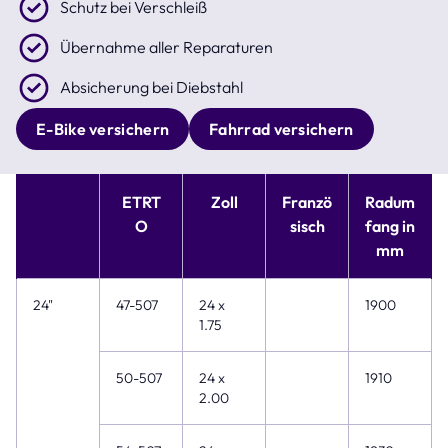
Schutz bei Verschleiß
Übernahme aller Reparaturen
Absicherung bei Diebstahl
E-Bike versichern
Fahrrad versichern
ETRT
Zoll
Franzö
Radum
O
sisch
fang in
mm
24"
47-507
24 x
1900
1.75
50-507
24 x
1910
2.00