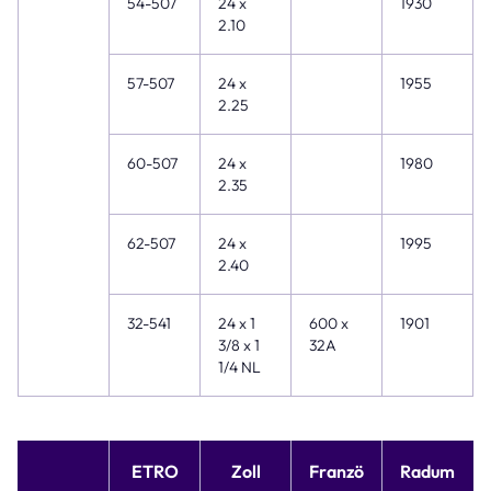
54-507
24 x
1930
2.10
57-507
24 x
1955
2.25
60-507
24 x
1980
2.35
62-507
24 x
1995
2.40
32-541
24 x 1
600 x
1901
3/8 x 1
32A
1/4 NL
ETRO
Zoll
Franzö
Radum