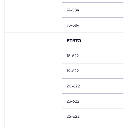
74-584
27
75-584
27
ETRTO
Zo
18-622
28
19-622
20-622
28
23-622
28
25-622
28