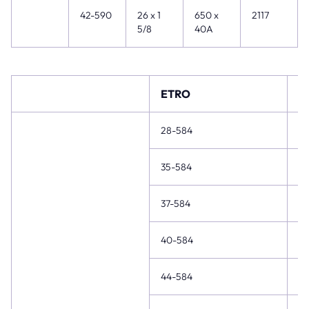
42-590
26 x 1
650 x
2117
5/8
40A
ETRO
Zo
28-584
26
35-584
27
37-584
27
40-584
27
44-584
27