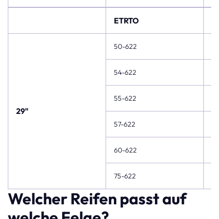
ETRTO
Zo
50-622
29
54-622
29
55-622
29
29"
57-622
29
60-622
29
75-622
29
Welcher Reifen passt auf
welche Felge?